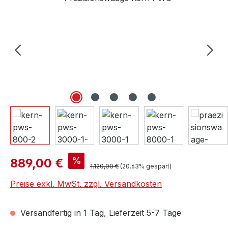
Verkaufspreis:
%
889,00 €
Regulärer Preis:
1.120,00 €
(20.63% gespart)
Preise exkl. MwSt. zzgl. Versandkosten
Versandfertig in 1 Tag, Lieferzeit 5-7 Tage