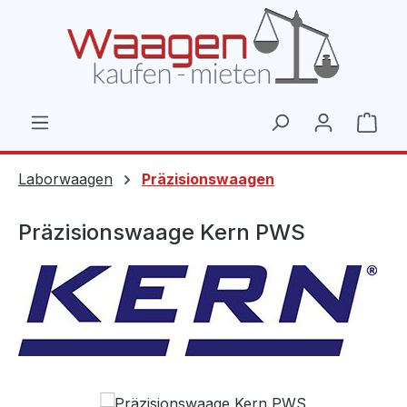
Zum Hauptinhalt springen
Ware
Laborwaagen
Präzisionswaagen
Präzisionswaage Kern PWS
Bildergalerie überspringen