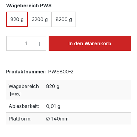
auswählen
Wägebereich PWS
820 g
3200 g
8200 g
Produkt Anzahl: Gib den gewünschten We
In den Warenkorb
Produktnummer:
PWS800-2
Wägebereich
820 g
[Max]:
Ablesbarkeit:
0,01 g
Plattform:
Ø 140mm