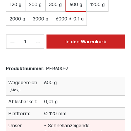
120 g
200 g
300 g
600 g
1200 g
2000 g
3000 g
6000 * 0,1 g
Produkt Anzahl: Gib den gewünschten We
In den Warenkorb
Produktnummer:
PFB600-2
Wägebereich
600 g
[Max]:
Ablesbarkeit:
0,01 g
Plattform:
Ø 120 mm
Unser
- Schnellanzeigende