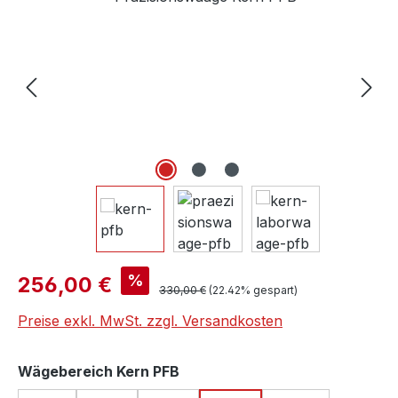
Verkaufspreis:
%
256,00 €
Regulärer Preis:
330,00 €
(22.42% gespart)
Preise exkl. MwSt. zzgl. Versandkosten
auswählen
Wägebereich Kern PFB