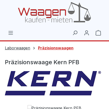
Zum Hauptinhalt springen
Ware
Laborwaagen
Präzisionswaagen
Präzisionswaage Kern PFB
Bildergalerie überspringen