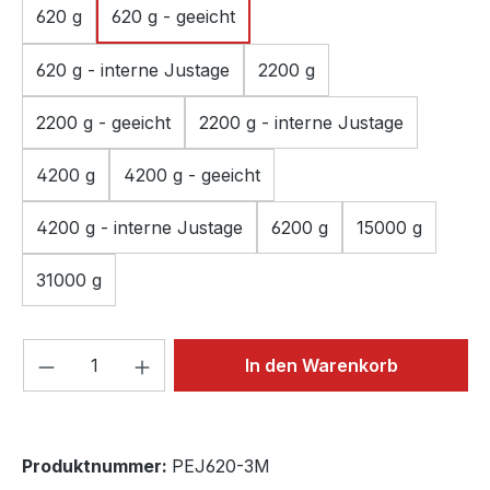
620 g
620 g - geeicht
620 g - interne Justage
2200 g
2200 g - geeicht
2200 g - interne Justage
4200 g
4200 g - geeicht
4200 g - interne Justage
6200 g
15000 g
31000 g
Produkt Anzahl: Gib den gewünschten We
In den Warenkorb
Produktnummer:
PEJ620-3M