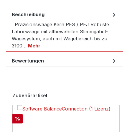
Beschreibung
Präzisionswaage Kern PES / PEJ Robuste
Laborwaage mit altbewährten Stimmgabel-
Wägesystem, auch mit Wägebereich bis zu
3100…
Mehr
Bewertungen
Produktgalerie überspringen
Zubehörartikel
Rabatt
%