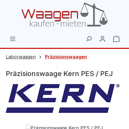
Zum Hauptinhalt springen
Ware
Laborwaagen
Präzisionswaagen
Präzisionswaage Kern PES / PEJ
Bildergalerie überspringen