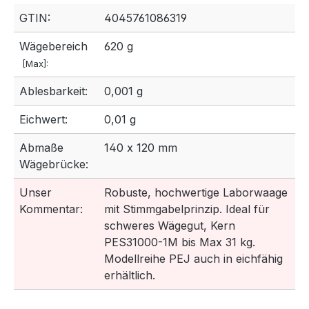
GTIN:
4045761086319
Wägebereich
620 g
[Max]:
Ablesbarkeit:
0,001 g
Eichwert:
0,01 g
Abmaße
140 x 120 mm
Wägebrücke:
Unser
Robuste, hochwertige Laborwaage
Kommentar:
mit Stimmgabelprinzip. Ideal für
schweres Wägegut, Kern
PES31000-1M bis Max 31 kg.
Modellreihe PEJ auch in eichfähig
erhältlich.