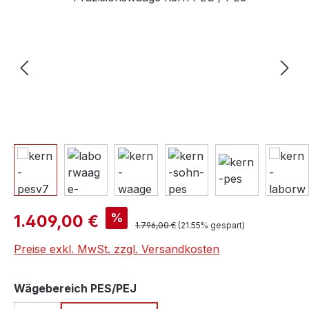
Verkaufspreis:
%
1.409,00 €
Regulärer Preis:
1.796,00 €
(21.55% gespart)
Preise exkl. MwSt. zzgl. Versandkosten
auswählen
Wägebereich PES/PEJ