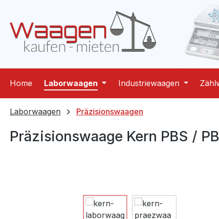
m Hauptinhalt springen
Zur Suche springen
Zur Hauptnavigation springen
Home
Laborwaagen
Industriewaagen
Zähl
Laborwaagen
Präzisionswaagen
Präzisionswaage Kern PBS / P
Bildergalerie überspringen