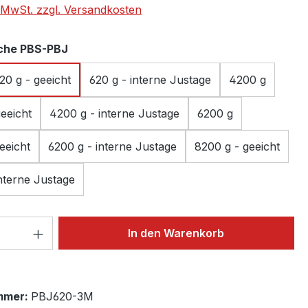
. MwSt. zzgl. Versandkosten
auswählen
che PBS-PBJ
20 g - geeicht
620 g - interne Justage
4200 g
eeicht
4200 g - interne Justage
6200 g
eeicht
6200 g - interne Justage
8200 g - geeicht
0 g - interne Justage
 Anzahl: Gib den gewünschten Wert ein 
In den Warenkorb
mmer:
PBJ620-3M