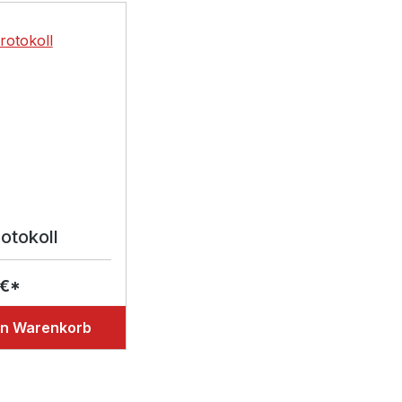
lerie überspringen
otokoll
 €*
en Warenkorb