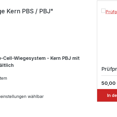
Produktga
ge Kern PBS / PBJ"
e-Cell-Wiegesystem - Kern PBJ mit
ltlich
Prüfpr
stem
50,00
In d
reinstellungen wählbar