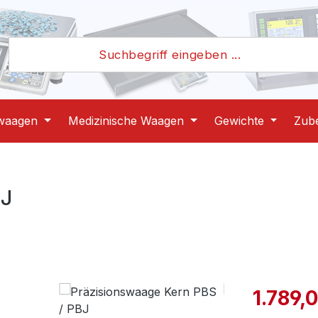
waagen
Medizinische Waagen
Gewichte
Zub
BJ
Verkaufspre
1.789,