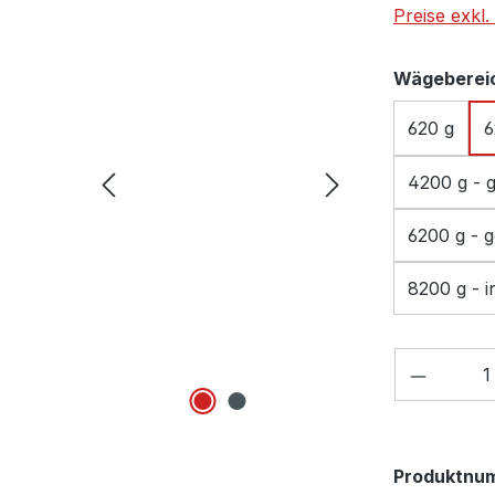
Preise exkl
Wägeberei
620 g
6
4200 g - g
6200 g - g
820
Produkt
Produktnu