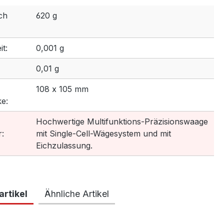
ch
620 g
t:
0,001 g
0,01 g
108 x 105 mm
e:
Hochwertige Multifunktions-Präzisionswaage
:
mit Single-Cell-Wägesystem und mit
Eichzulassung.
rtikel
Ähnliche Artikel