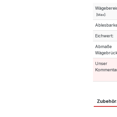
Wägeberei
[Max]:
Ablesbarkei
Eichwert:
Abmaße
Wägebrück
Unser
Kommentar
Zubehöra