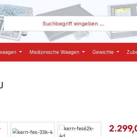
waagen
Medizinische Waagen
Gewichte
Zub
J
Verkaufspre
2.299,