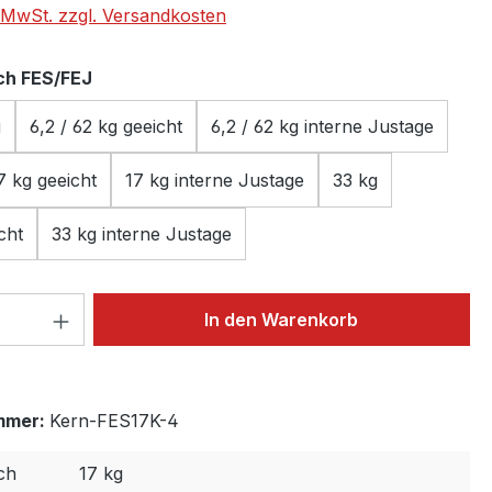
. MwSt. zzgl. Versandkosten
auswählen
ch FES/FEJ
g
6,2 / 62 kg geeicht
6,2 / 62 kg interne Justage
7 kg geeicht
17 kg interne Justage
33 kg
cht
33 kg interne Justage
 Anzahl: Gib den gewünschten Wert ein 
In den Warenkorb
mmer:
Kern-FES17K-4
ch
17 kg