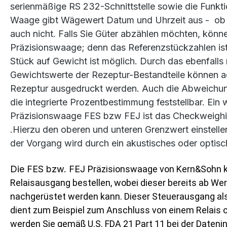
serienmäßige RS 232-Schnittstelle sowie die Funkti
Waage gibt Wägewert Datum und Uhrzeit aus - ob e
auch nicht. Falls Sie Güter abzählen möchten, könne
Präzisionswaage; denn das Referenzstückzahlen is
Stück auf Gewicht ist möglich. Durch das ebenfalls
Gewichtswerte der Rezeptur-Bestandteile können a
Rezeptur ausgedruckt werden. Auch die Abweichung
die integrierte Prozentbestimmung feststellbar. Ein
Präzisionswaage
FES bzw FEJ
ist das Checkweighi
.Hierzu den oberen und unteren Grenzwert einstellen
der Vorgang wird durch ein akustisches oder optisch
Die FES bzw. FEJ
Präzisionswaage von Kern&Sohn k
Relaisausgang bestellen, wobei dieser bereits ab W
nachgerüstet werden kann. Dieser Steuerausgang als 
dient zum Beispiel zum Anschluss von einem Relais o
werden Sie gemäß U.S. FDA 21 Part 11 bei der Datenin