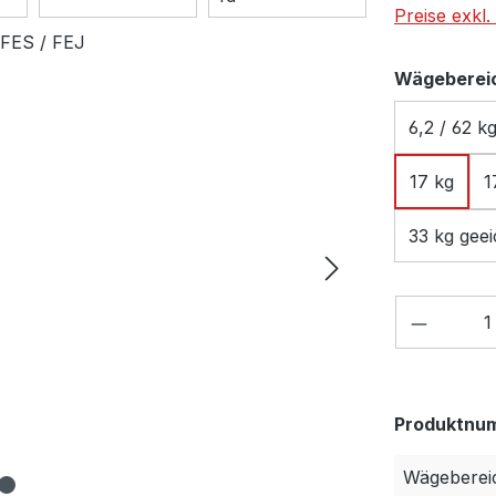
Preise exkl
Wägeberei
6,2 / 62 k
17 kg
1
33 kg geei
Produkt
Produktnu
Wägeberei