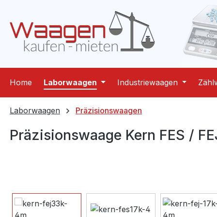
m Hauptinhalt springen
Zur Suche springen
Zur Hauptnavigation springen
Home
Laborwaagen
Industriewaagen
Zähl
Laborwaagen
Präzisionswaagen
Präzisionswaage Kern FES / FE
Bildergalerie überspringen