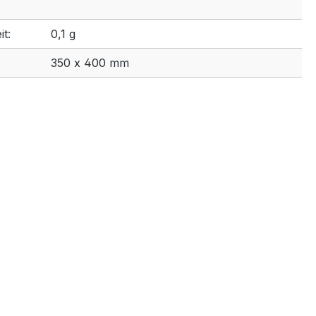
t:
0,1 g
350 x 400 mm