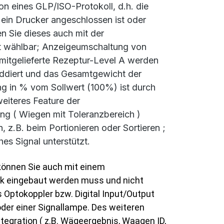
on eines GLP/ISO-Protokoll, d.h. die
in Drucker angeschlossen ist oder
n Sie dieses auch mit der
t wählbar; Anzeigeumschaltung von
 mitgelieferte Rezeptur-Level A werden
ddiert und das Gesamtgewicht der
 in % vom Sollwert (100%) ist durch
 weiteres Feature
der
ng ( Wiegen mit Toleranzbereich )
, z.B. beim Portionieren oder Sortieren ;
es Signal unterstützt.
önnen Sie auch mit einem
erk eingebaut werden muss und nicht
Optokoppler bzw. Digital Input/Output
der einer Signallampe. Des weiteren
tegration ( z.B. Wägeergebnis, Waagen ID,