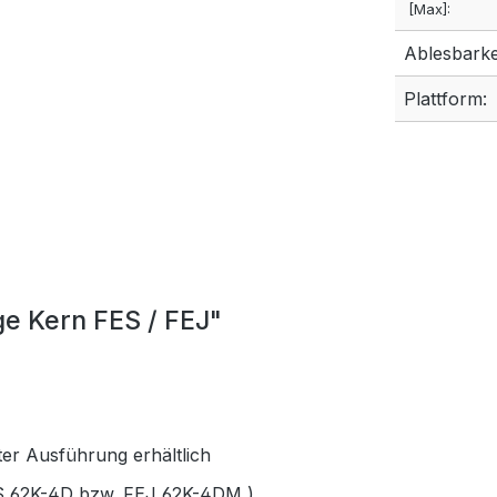
[Max]:
Ablesbarkei
Plattform:
e Kern FES / FEJ"
ter Ausführung erhältlich
S 62K-4D bzw. FEJ 62K-4DM )