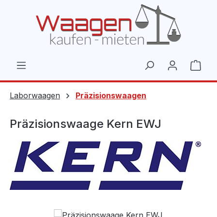
Zum Hauptinhalt springen
Ware
Laborwaagen
Präzisionswaagen
Präzisionswaage Kern EWJ
Bildergalerie überspringen