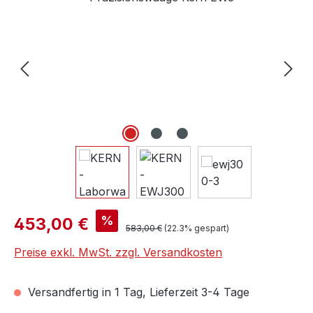
Verkaufspreis:
%
453,00 €
Regulärer Preis:
583,00 €
(22.3% gespart)
Preise exkl. MwSt. zzgl. Versandkosten
Versandfertig in 1 Tag, Lieferzeit 3-4 Tage