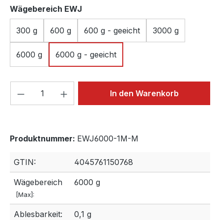
auswählen
Wägebereich EWJ
300 g
600 g
600 g - geeicht
3000 g
6000 g
6000 g - geeicht
Produkt Anzahl: Gib den gewünschten We
In den Warenkorb
Produktnummer:
EWJ6000-1M-M
GTIN:
4045761150768
Wägebereich
6000 g
[Max]:
Ablesbarkeit:
0,1 g