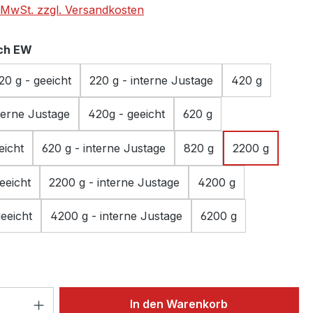
. MwSt. zzgl. Versandkosten
auswählen
ch EW
20 g - geeicht
220 g - interne Justage
420 g
terne Justage
420g - geeicht
620 g
eicht
620 g - interne Justage
820 g
2200 g
eeicht
2200 g - interne Justage
4200 g
eeicht
4200 g - interne Justage
6200 g
 Anzahl: Gib den gewünschten Wert ein 
In den Warenkorb