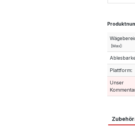
Produktnu
Wägeberei
[Max]:
Ablesbarkei
Plattform:
Unser
Kommentar
Zubehöra