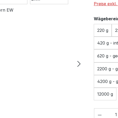
Preise exkl
Wägeberei
220 g
2
420 g - in
620 g - ge
2200 g - g
4200 g - g
12000 g
Produkt