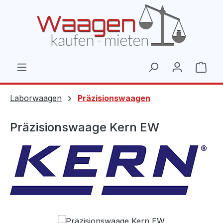
Zum Hauptinhalt springen
Ware
Laborwaagen
Präzisionswaagen
Präzisionswaage Kern EW
Bildergalerie überspringen