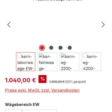
Verkaufspreis:
%
1.040,00 €
Regulärer Preis:
1.300,00 €
(20% gespart)
Preise exkl. MwSt. zzgl. Versandkosten
auswählen
Wägebereich EW