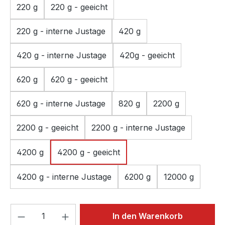
220 g
220 g - geeicht
220 g - interne Justage
420 g
420 g - interne Justage
420g - geeicht
620 g
620 g - geeicht
620 g - interne Justage
820 g
2200 g
2200 g - geeicht
2200 g - interne Justage
4200 g
4200 g - geeicht
4200 g - interne Justage
6200 g
12000 g
Produkt Anzahl: Gib den gewünschten We
In den Warenkorb