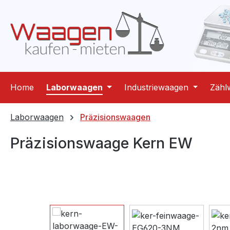
m Hauptinhalt springen
Zur Suche springen
Zur Hauptnavigation springen
Home
Laborwaagen
Industriewaagen
Zähl
Laborwaagen
Präzisionswaagen
Präzisionswaage Kern EW
Bildergalerie überspringen