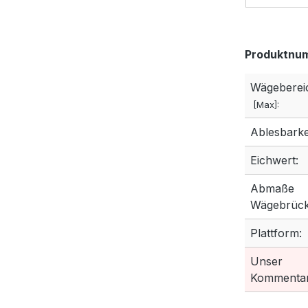
Produktnu
Wägeberei
[Max]:
Ablesbarkei
Eichwert:
Abmaße
Wägebrück
Plattform:
Unser
Kommentar