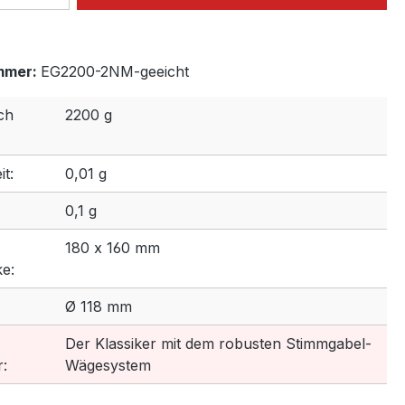
mmer:
EG2200-2NM-geeicht
ch
2200 g
t:
0,01 g
0,1 g
180 x 160 mm
e:
Ø 118 mm
Der Klassiker mit dem robusten Stimmgabel-
:
Wägesystem