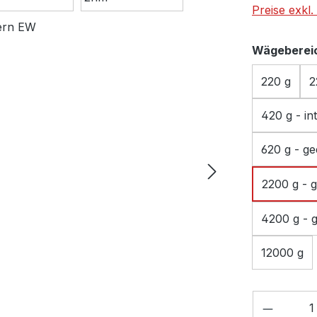
Preise exkl
Wägeberei
220 g
2
420 g - in
620 g - ge
2200 g - g
4200 g - g
12000 g
Produkt