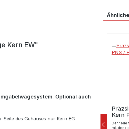
Ähnliche
Produktga
ge Kern EW"
timmgabelwägesystem. Optional auch
Präzs
Kern 
er Seite des Gehäuses nur Kern EG
Der neue 
mit den r