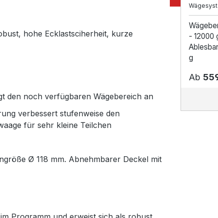
Wägesys
Wägebe
bust, hohe Ecklastsciherheit, kurze
- 12000 
Ablesbark
g
Ab
559
igt den noch verfügbaren Wägebereich an
rung verbessert stufenweise den
waage für sehr kleine Teilchen
tengröße Ø 118 mm. Abnehmbarer Deckel mit
n im Programm und erweist sich als robust