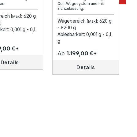
tem
Cell-Wägesystem und mit
Eichzulassung.
W
reich
: 620 g
[Max]
-
Wägebereich
: 620 g
[Max]
g
A
- 8200 g
eit: 0,001 g - 0,1
g
Ablesbarkeit: 0,001 g - 0,1
g
,00 €*
Ab
1.199,00 €*
Details
Details