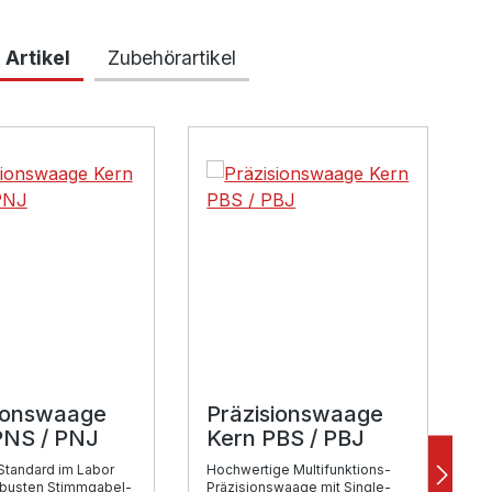
 Artikel
Zubehörartikel
lerie überspringen
ionswaage
Präzisionswaage
P
PNS / PNJ
Kern PBS / PBJ
Standard im Labor
Hochwertige Multifunktions-
W
obusten Stimmgabel-
Präzisionswaage mit Single-
W