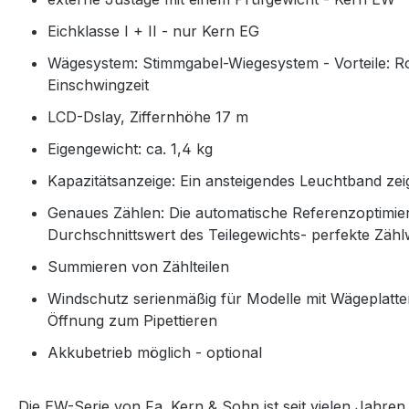
Eichklasse I + II - nur Kern EG
Wägesystem: Stimmgabel-Wiegesystem - Vorteile: Ro
Einschwingzeit
LCD-Dslay, Ziffernhöhe 17 m
Eigengewicht: ca. 1,4 kg
Kapazitätsanzeige: Ein ansteigendes Leuchtband ze
Genaues Zählen: Die automatische Referenzoptimie
Durchschnittswert des Teilegewichts-
perfekte Zähl
Summieren von Zählteilen
Windschutz serienmäßig für Modelle mit Wägeplat
Öffnung zum Pipettieren
Akkubetrieb möglich - optional
Die EW-Serie von Fa. Kern & Sohn ist seit vielen Jahre