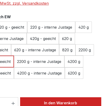
. MwSt. zzgl. Versandkosten
auswählen
ch EW
20 g - geeicht
220 g - interne Justage
420 g
terne Justage
420g - geeicht
620 g
eicht
620 g - interne Justage
820 g
2200 g
eeicht
2200 g - interne Justage
4200 g
eeicht
4200 g - interne Justage
6200 g
 Anzahl: Gib den gewünschten Wert ein 
In den Warenkorb