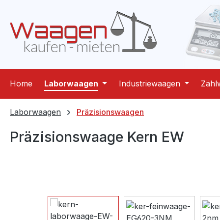
m Hauptinhalt springen
Zur Suche springen
Zur Hauptnavigation springen
Home
Laborwaagen
Industriewaagen
Zähl
Laborwaagen
Präzisionswaagen
Präzisionswaage Kern EW
Bildergalerie überspringen