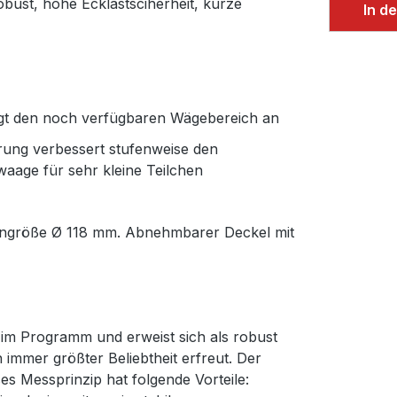
bust, hohe Ecklastsciherheit, kurze
In d
igt den noch verfügbaren Wägebereich an
rung verbessert stufenweise den
waage für sehr kleine Teilchen
tengröße Ø 118 mm. Abnehmbarer Deckel mit
n im Programm und erweist sich als robust
h immer größter Beliebtheit erfreut. Der
es Messprinzip hat folgende Vorteile: