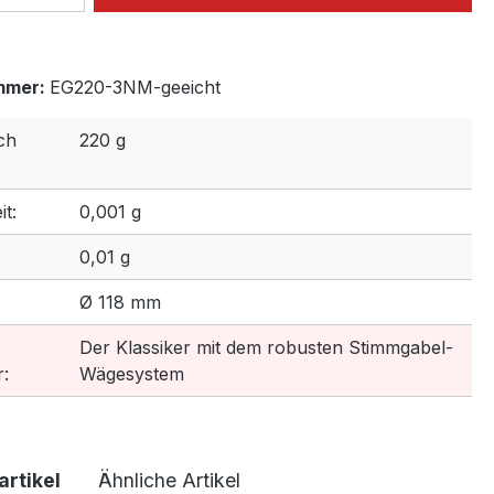
mmer:
EG220-3NM-geeicht
ch
220 g
t:
0,001 g
0,01 g
Ø 118 mm
Der Klassiker mit dem robusten Stimmgabel-
:
Wägesystem
rtikel
Ähnliche Artikel