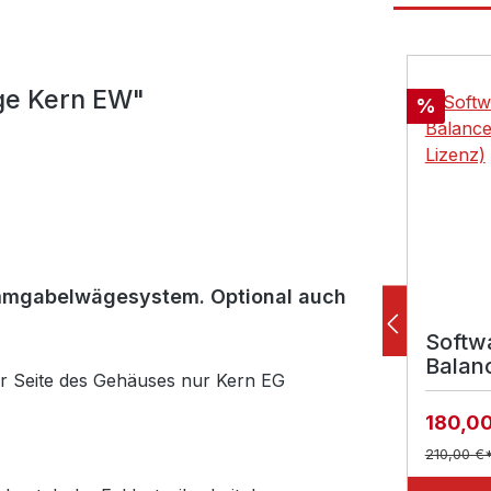
Produktga
ge Kern EW"
Rabatt
%
timmgabelwägesystem. Optional auch
Softw
Balan
er Seite des Gehäuses nur Kern EG
n (1 L
180,0
210,00 €