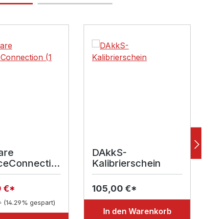
lerie überspringen
are
DAkkS-
P
ceConnectio
Kalibrierschein
izenz)
5
0 €*
105,00 €*
*
(14.29% gespart)
In den Warenkorb