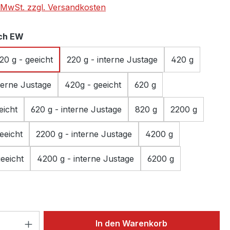
. MwSt. zzgl. Versandkosten
auswählen
ch EW
20 g - geeicht
220 g - interne Justage
420 g
terne Justage
420g - geeicht
620 g
eicht
620 g - interne Justage
820 g
2200 g
eeicht
2200 g - interne Justage
4200 g
eeicht
4200 g - interne Justage
6200 g
 Anzahl: Gib den gewünschten Wert ein 
In den Warenkorb