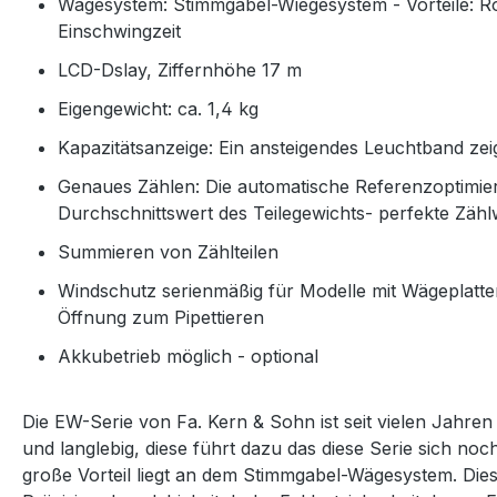
Wägesystem: Stimmgabel-Wiegesystem - Vorteile: Ro
Einschwingzeit
LCD-Dslay, Ziffernhöhe 17 m
Eigengewicht: ca. 1,4 kg
Kapazitätsanzeige: Ein ansteigendes Leuchtband ze
Genaues Zählen: Die automatische Referenzoptimie
Durchschnittswert des Teilegewichts-
perfekte Zähl
Summieren von Zählteilen
Windschutz serienmäßig für Modelle mit Wägeplat
Öffnung zum Pipettieren
Akkubetrieb möglich - optional
Die EW-Serie von Fa. Kern & Sohn ist seit vielen Jahre
und langlebig, diese führt dazu das diese Serie sich noc
große Vorteil liegt an dem Stimmgabel-Wägesystem. Dies