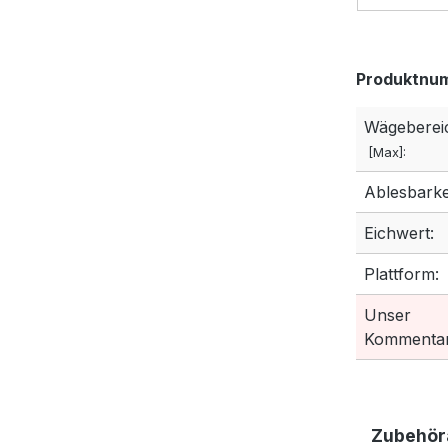
Produktnu
Wägeberei
[Max]:
Ablesbarkei
Eichwert:
Plattform:
Unser
Kommentar
Zubehöra