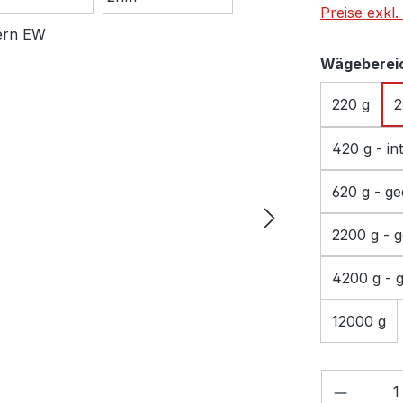
Preise exkl
Wägeberei
220 g
2
420 g - in
620 g - ge
2200 g - g
4200 g - g
12000 g
Produkt