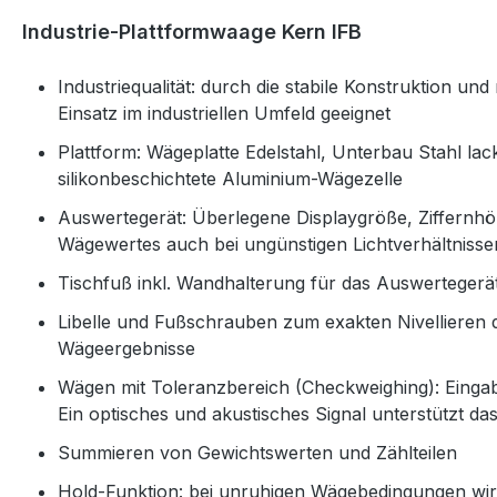
Industrie-Plattformwaage Kern IFB
Industriequalität: durch die stabile Konstruktion u
Einsatz im industriellen Umfeld geeignet
Plattform: Wägeplatte Edelstahl, Unterbau Stahl lac
silikonbeschichtete Aluminium-Wägezelle
Auswertegerät: Überlegene Displaygröße, Ziffern
Wägewertes auch bei ungünstigen Lichtverhältnisse
Tischfuß inkl. Wandhalterung für das Auswertegerä
Libelle und Fußschrauben zum exakten Nivellieren
Wägeergebnisse
Wägen mit Toleranzbereich (Checkweighing): Einga
Ein optisches und akustisches Signal unterstützt da
Summieren von Gewichtswerten und Zählteilen
Hold-Funktion: bei unruhigen Wägebedingungen wird 