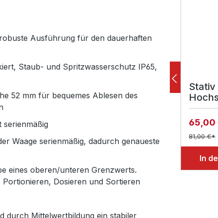
nd robuste Ausführung für den dauerhaften
kiert, Staub- und Spritzwasserschutz IP65,
Stativ
höhe 52 mm für bequemes Ablesen des
Hochs
n
Auswe
65,00
t serienmäßig
81,00 €*
 der Waage serienmäßig, dadurch genaueste
In d
be eines oberen/unteren Grenzwerts.
s Portionieren, Dosieren und Sortieren
durch Mittelwertbildung ein stabiler