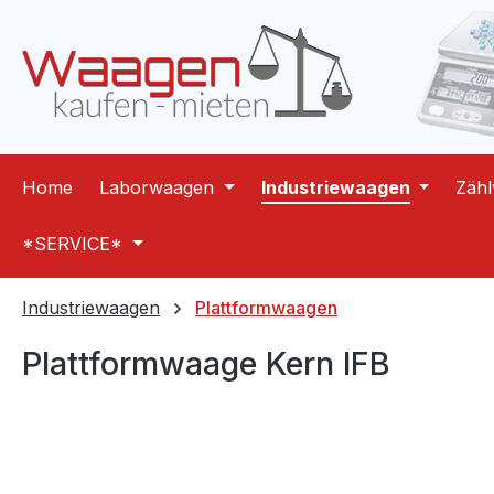
m Hauptinhalt springen
Zur Suche springen
Zur Hauptnavigation springen
Home
Laborwaagen
Industriewaagen
Zäh
*SERVICE*
Industriewaagen
Plattformwaagen
Plattformwaage Kern IFB