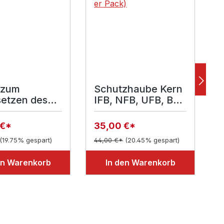
 zum
Schutzhaube Kern
etzen des
IFB, NFB, UFB, BFB
K
rtegerätes
(5 er Pack)
 €*
35,00 €*
1
(19.75% gespart)
44,00 €*
(20.45% gespart)
en Warenkorb
In den Warenkorb