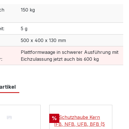
ch
150 kg
t:
5 g
500 x 400 x 130 mm
Plattformwaage in schwerer Ausführung mit
:
Eichzulassung jetzt auch bis 600 kg
rtikel
lerie überspringen
Rabatt
%