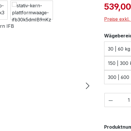
Verkaufspre
539,00
Preise exkl
Wägebereic
30 | 60 kg
150 | 300 
300 | 600 
Produkt
Produktnu