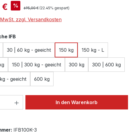
is:
 €
%
Regulärer Preis:
695,00 €
(22.45% gespart)
. MwSt. zzgl. Versandkosten
auswählen
he IFB
30 | 60 kg - geeicht
150 kg
150 kg - L
kg
150 | 300 kg - geeicht
300 kg
300 | 600 kg
kg - geeicht
600 kg
 Anzahl: Gib den gewünschten Wert ein 
In den Warenkorb
mmer:
IFB100K-3