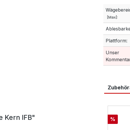
Wägeberei
[Max]:
Ablesbarkei
Plattform:
Unser
Kommentar
Zubehöra
Produktga
e Kern IFB"
Rabatt
%