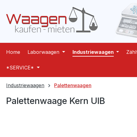
m Hauptinhalt springen
Zur Suche springen
Zur Hauptnavigation springen
Home
Laborwaagen
Industriewaagen
Zäh
*SERVICE*
Industriewaagen
Palettenwaagen
Palettenwaage Kern UIB