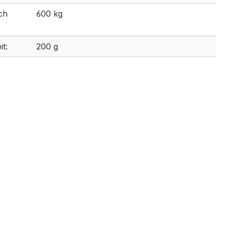
ch
600 kg
t:
200 g