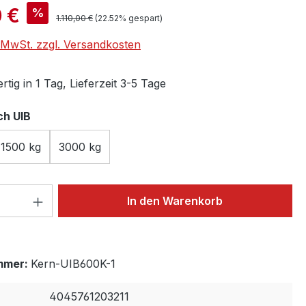
is:
 €
%
Regulärer Preis:
1.110,00 €
(22.52% gespart)
. MwSt. zzgl. Versandkosten
tig in 1 Tag, Lieferzeit 3-5 Tage
auswählen
h UIB
1500 kg
3000 kg
 Anzahl: Gib den gewünschten Wert ein 
In den Warenkorb
mmer:
Kern-UIB600K-1
4045761203211