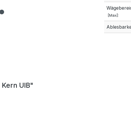
Wägeberei
[Max]:
Ablesbarkei
 Kern UIB"