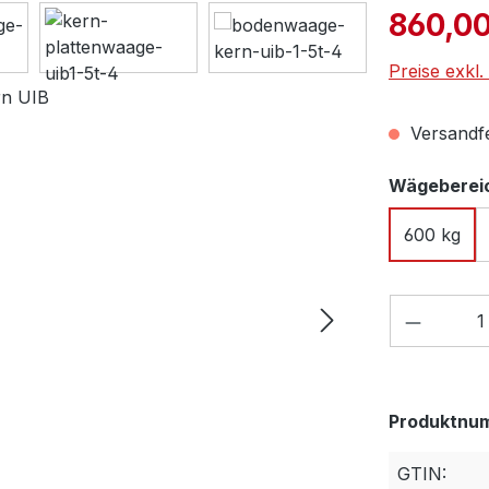
Verkaufspre
860,00
Preise exkl
Versandfer
Wägebereic
600 kg
Produkt
Produktnu
GTIN: