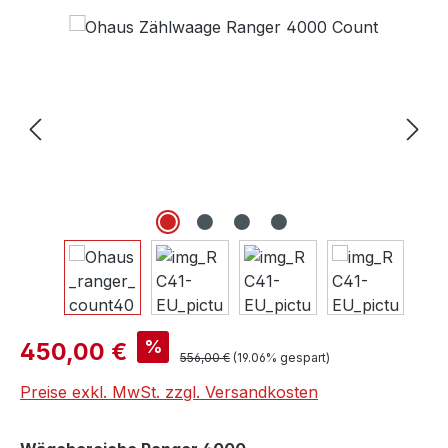
Bildergalerie überspringen
Verkaufspreis:
%
450,00 €
Regulärer Preis:
556,00 €
(19.06% gespart)
Preise exkl. MwSt. zzgl. Versandkosten