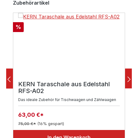
Zubehörartikel
Rabatt
%
KERN Taraschale aus Edelstahl
RFS-A02
Das ideale Zubehör für Tischwaagen und Zählwaagen
63,00 €*
75,00 €*
(16% gespart)
In den Warenkorb