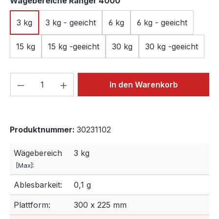
auswählen
Wägebereiche Ranger 4000
3 kg
3 kg - geeicht
6 kg
6 kg - geeicht
15 kg
15 kg -geeicht
30 kg
30 kg -geeicht
Produkt Anzahl: Gib den gewünschten We
In den Warenkorb
Produktnummer:
30231102
Wägebereich
3 kg
[Max]:
Ablesbarkeit:
0,1 g
Plattform:
300 x 225 mm