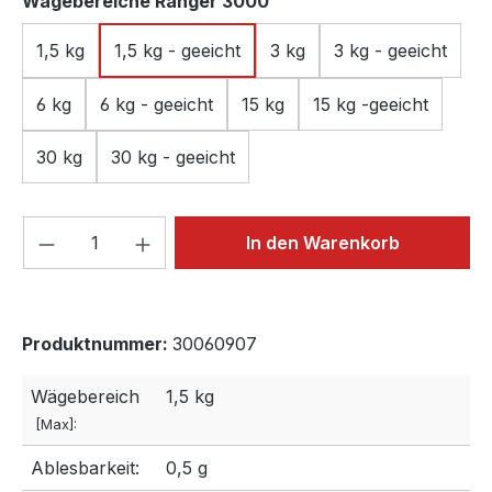
auswählen
Wägebereiche Ranger 3000
1,5 kg
1,5 kg - geeicht
3 kg
3 kg - geeicht
6 kg
6 kg - geeicht
15 kg
15 kg -geeicht
30 kg
30 kg - geeicht
Produkt Anzahl: Gib den gewünschten We
In den Warenkorb
Produktnummer:
30060907
Wägebereich
1,5 kg
[Max]:
Ablesbarkeit:
0,5 g