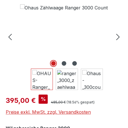
Bildergalerie überspringen
Verkaufspreis:
%
395,00 €
Regulärer Preis:
485,00 €
(18.56% gespart)
Preise exkl. MwSt. zzgl. Versandkosten