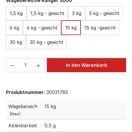
auswählen
Wägebereiche Ranger 3000
1,5 kg
1,5 kg - geeicht
3 kg
3 kg - geeicht
6 kg
6 kg - geeicht
15 kg
15 kg -geeicht
30 kg
30 kg - geeicht
Produkt Anzahl: Gib den gewünschten We
In den Warenkorb
Produktnummer:
30031785
Wägebereich
15 kg
[Max]:
Ablesbarkeit:
0,5 g