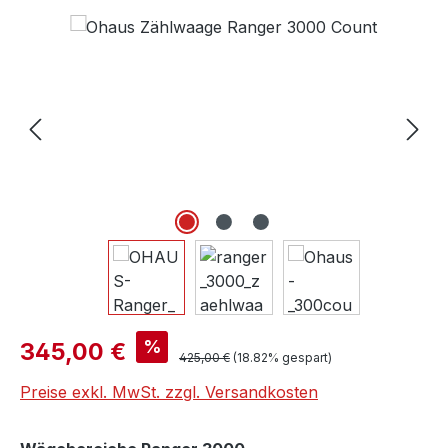
Bildergalerie überspringen
Verkaufspreis:
%
345,00 €
Regulärer Preis:
425,00 €
(18.82% gespart)
Preise exkl. MwSt. zzgl. Versandkosten