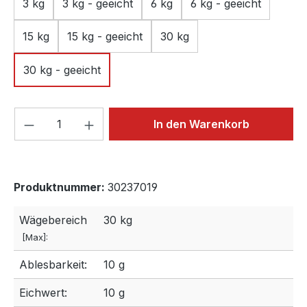
3 kg
3 kg - geeicht
6 kg
6 kg - geeicht
15 kg
15 kg - geeicht
30 kg
30 kg - geeicht
Produkt Anzahl: Gib den gewünschten We
In den Warenkorb
Produktnummer:
30237019
Wägebereich
30 kg
[Max]:
Ablesbarkeit:
10 g
Eichwert:
10 g