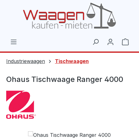
Zum Hauptinhalt springen
Ware
Industriewaagen
Tischwaagen
Ohaus Tischwaage Ranger 4000
Bildergalerie überspringen