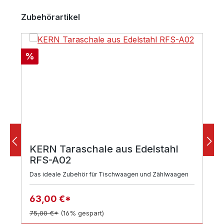
Produktgalerie überspringen
Zubehörartikel
Rabatt
%
KERN Taraschale aus Edelstahl
RFS-A02
Das ideale Zubehör für Tischwaagen und Zählwaagen
63,00 €*
75,00 €*
(16% gespart)