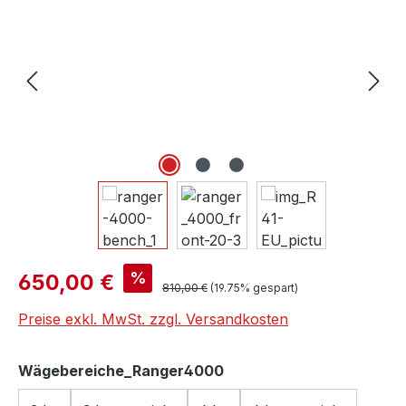
Verkaufspreis:
%
650,00 €
Regulärer Preis:
810,00 €
(19.75% gespart)
Preise exkl. MwSt. zzgl. Versandkosten
auswählen
Wägebereiche_Ranger4000