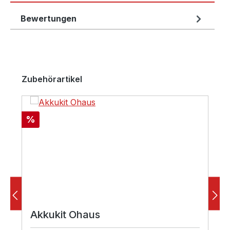
Bewertungen
Produktgalerie überspringen
Zubehörartikel
Rabatt
%
Akkukit Ohaus