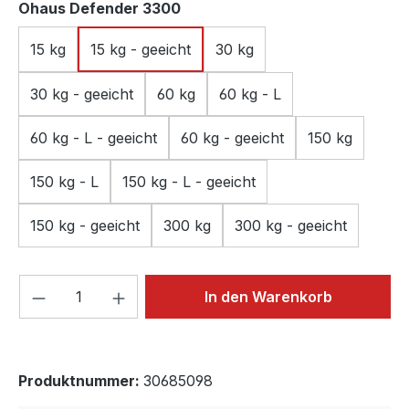
auswählen
Ohaus Defender 3300
15 kg
15 kg - geeicht
30 kg
30 kg - geeicht
60 kg
60 kg - L
60 kg - L - geeicht
60 kg - geeicht
150 kg
150 kg - L
150 kg - L - geeicht
150 kg - geeicht
300 kg
300 kg - geeicht
Produkt Anzahl: Gib den gewünschten We
In den Warenkorb
Produktnummer:
30685098