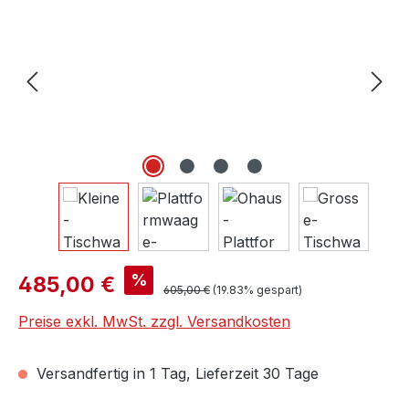
Verkaufspreis:
%
485,00 €
Regulärer Preis:
605,00 €
(19.83% gespart)
Preise exkl. MwSt. zzgl. Versandkosten
Versandfertig in 1 Tag, Lieferzeit 30 Tage