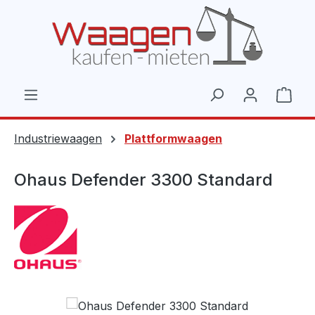
Zum Hauptinhalt springen
Ware
Industriewaagen
Plattformwaagen
Ohaus Defender 3300 Standard
Bildergalerie überspringen