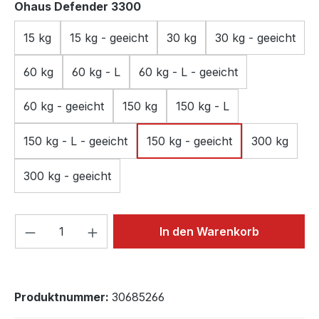
auswählen
Ohaus Defender 3300
15 kg
15 kg - geeicht
30 kg
30 kg - geeicht
60 kg
60 kg - L
60 kg - L - geeicht
60 kg - geeicht
150 kg
150 kg - L
150 kg - L - geeicht
150 kg - geeicht
300 kg
300 kg - geeicht
Produkt Anzahl: Gib den gewünschten We
In den Warenkorb
Produktnummer:
30685266