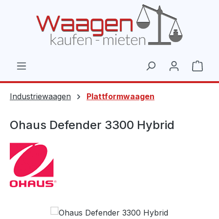
Zum Hauptinhalt springen
Ware
Industriewaagen
Plattformwaagen
Ohaus Defender 3300 Hybrid
Bildergalerie überspringen