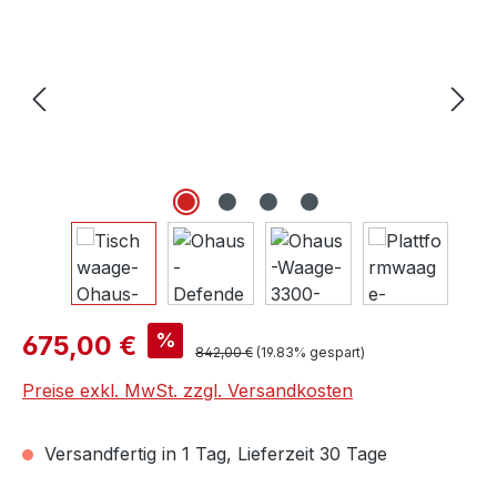
Verkaufspreis:
%
675,00 €
Regulärer Preis:
842,00 €
(19.83% gespart)
Preise exkl. MwSt. zzgl. Versandkosten
Versandfertig in 1 Tag, Lieferzeit 30 Tage