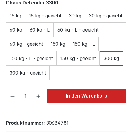
auswählen
Ohaus Defender 3300
15 kg
15 kg - geeicht
30 kg
30 kg - geeicht
60 kg
60 kg - L
60 kg - L - geeicht
60 kg - geeicht
150 kg
150 kg - L
150 kg - L - geeicht
150 kg - geeicht
300 kg
300 kg - geeicht
Produkt Anzahl: Gib den gewünschten We
In den Warenkorb
Produktnummer:
30684781