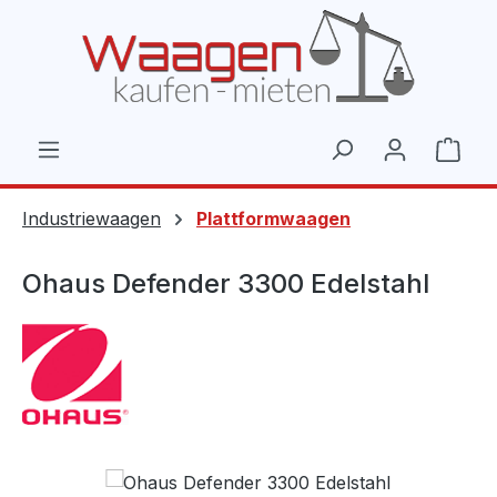
Zum Hauptinhalt springen
Ware
Industriewaagen
Plattformwaagen
Ohaus Defender 3300 Edelstahl
Bildergalerie überspringen