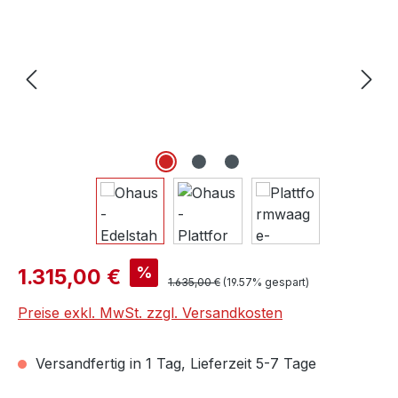
Verkaufspreis:
%
1.315,00 €
Regulärer Preis:
1.635,00 €
(19.57% gespart)
Preise exkl. MwSt. zzgl. Versandkosten
Versandfertig in 1 Tag, Lieferzeit 5-7 Tage