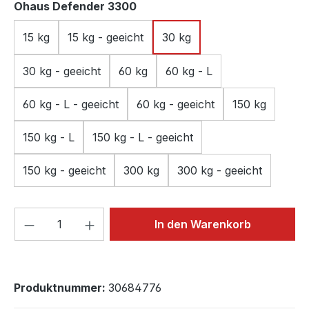
auswählen
Ohaus Defender 3300
15 kg
15 kg - geeicht
30 kg
30 kg - geeicht
60 kg
60 kg - L
60 kg - L - geeicht
60 kg - geeicht
150 kg
150 kg - L
150 kg - L - geeicht
150 kg - geeicht
300 kg
300 kg - geeicht
Produkt Anzahl: Gib den gewünschten We
In den Warenkorb
Produktnummer:
30684776