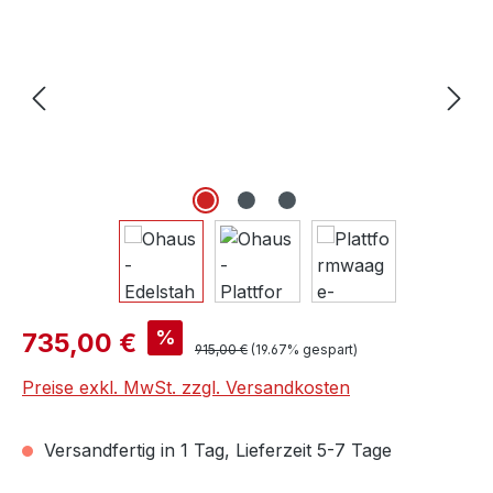
Verkaufspreis:
%
735,00 €
Regulärer Preis:
915,00 €
(19.67% gespart)
Preise exkl. MwSt. zzgl. Versandkosten
Versandfertig in 1 Tag, Lieferzeit 5-7 Tage