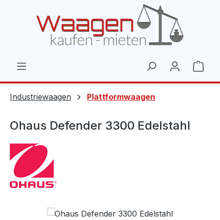
Zum Hauptinhalt springen
Ware
Industriewaagen
Plattformwaagen
Ohaus Defender 3300 Edelstahl
Bildergalerie überspringen