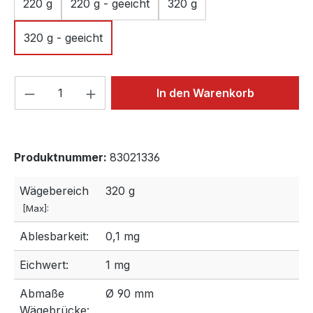
220 g
220 g - geeicht
320 g
320 g - geeicht
Produkt Anzahl: Gib den gewünschten We
In den Warenkorb
Produktnummer:
83021336
Wägebereich
320 g
[Max]:
Ablesbarkeit:
0,1 mg
Eichwert:
1 mg
Abmaße
Ø 90 mm
Wägebrücke: