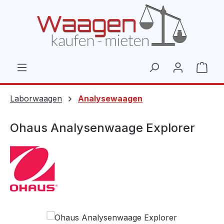
Zum Hauptinhalt springen
Ware
Laborwaagen
Analysewaagen
Ohaus Analysenwaage Explorer
Bildergalerie überspringen