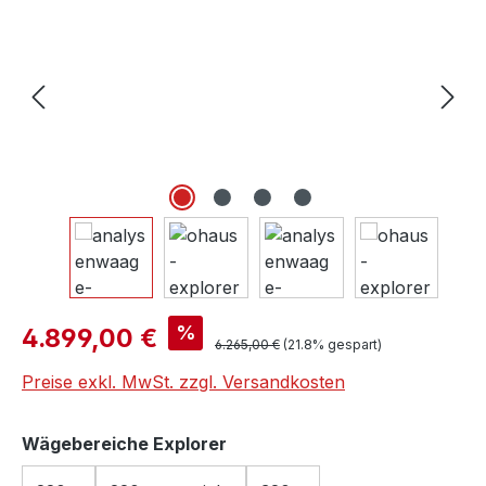
Verkaufspreis:
%
4.899,00 €
Regulärer Preis:
6.265,00 €
(21.8% gespart)
Preise exkl. MwSt. zzgl. Versandkosten
auswählen
Wägebereiche Explorer