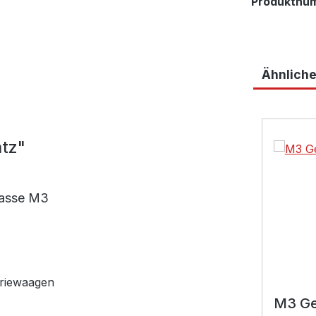
Produktnu
Ähnliche
Produktga
tz"
lasse M3
triewaagen
M3 Ge