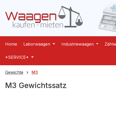
m Hauptinhalt springen
Zur Suche springen
Zur Hauptnavigation springen
Home
Laborwaagen
Industriewaagen
Zähl
*SERVICE*
Gewichte
M3
M3 Gewichtssatz