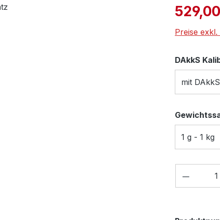
Verkaufspre
529,00
Preise exkl
DAkkS Kali
mit DAkkS
Gewichtss
1 g - 1 kg
Produkt