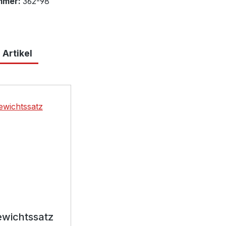
mmer:
362-98
 Artikel
lerie überspringen
wichtssatz