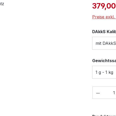
Verkaufspre
379,00
Preise exkl
DAkkS Kali
mit DAkkS
Gewichtss
1 g - 1 kg
Produkt