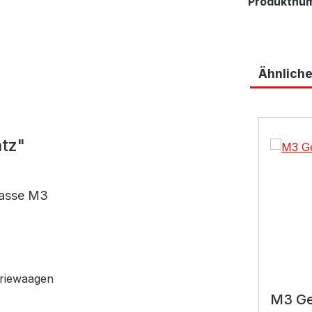
Produktnu
Ähnliche
Produktga
tz"
lasse M3
triewaagen
M3 Ge