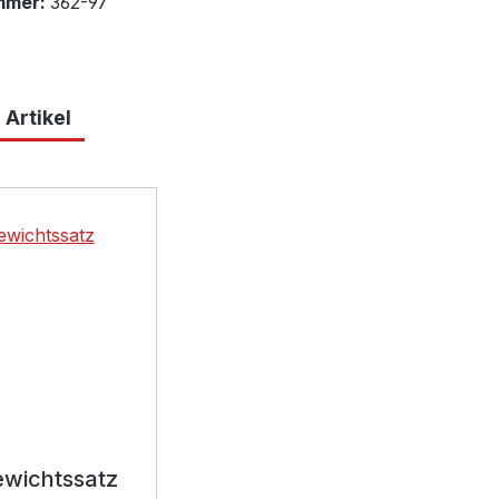
mmer:
362-97
 Artikel
lerie überspringen
wichtssatz