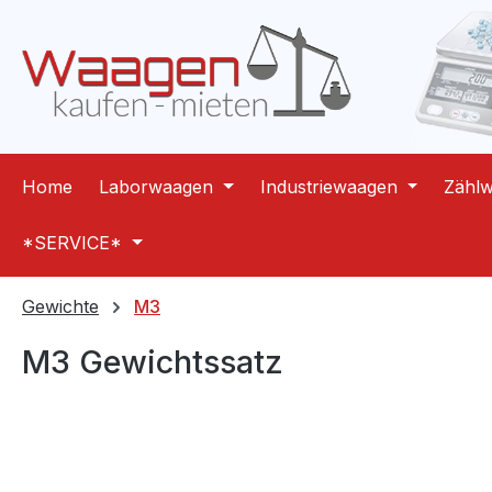
m Hauptinhalt springen
Zur Suche springen
Zur Hauptnavigation springen
Home
Laborwaagen
Industriewaagen
Zähl
*SERVICE*
Gewichte
M3
M3 Gewichtssatz