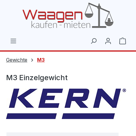
Zum Hauptinhalt springen
Ware
Gewichte
M3
M3 Einzelgewicht
Bildergalerie überspringen