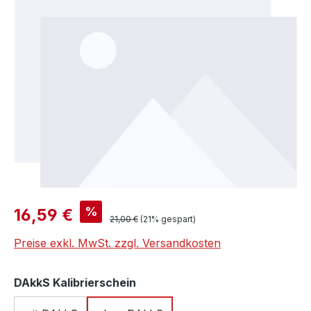
Verkaufspreis:
%
16,59 €
Regulärer Preis:
21,00 €
(21% gespart)
Preise exkl. MwSt. zzgl. Versandkosten
auswählen
DAkkS Kalibrierschein