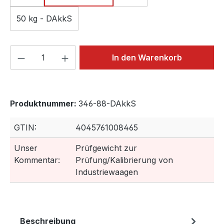
50 kg - DAkkS
Produkt Anzahl: Gib den gewünschten We
In den Warenkorb
Produktnummer:
346-88-DAkkS
GTIN:
4045761008465
Unser
Prüfgewicht zur
Kommentar:
Prüfung/Kalibrierung von
Industriewaagen
Beschreibung