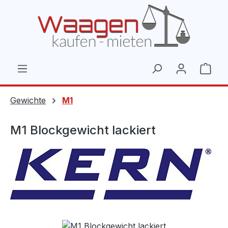
Zum Hauptinhalt springen
Ware
Gewichte
M1
M1 Blockgewicht lackiert
Bildergalerie überspringen