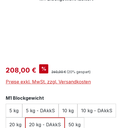
Verkaufspreis:
%
208,00 €
Regulärer Preis:
260,00 €
(20% gespart)
Preise exkl. MwSt. zzgl. Versandkosten
auswählen
M1 Blockgewicht
5 kg
5 kg - DAkkS
10 kg
10 kg - DAkkS
20 kg
20 kg - DAkkS
50 kg