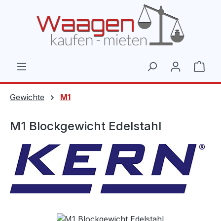
Zum Hauptinhalt springen
Ware
Gewichte
M1
M1 Blockgewicht Edelstahl
Bildergalerie überspringen