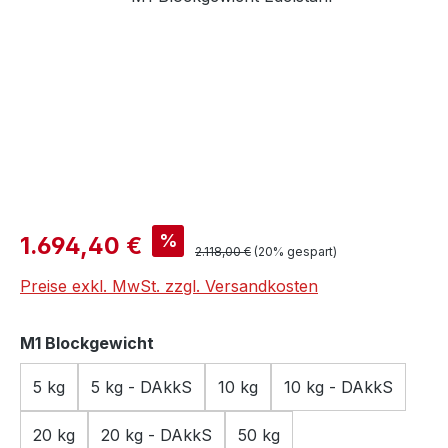
Verkaufspreis:
%
1.694,40 €
Regulärer Preis:
2.118,00 €
(20% gespart)
Preise exkl. MwSt. zzgl. Versandkosten
auswählen
M1 Blockgewicht
5 kg
5 kg - DAkkS
10 kg
10 kg - DAkkS
20 kg
20 kg - DAkkS
50 kg