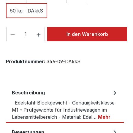
50 kg - DAkkS
Produkt Anzahl: Gib den gewünschten We
In den Warenkorb
Produktnummer:
346-09-DAkkS
Beschreibung
Edelstahl-Blockgewicht - Genauigkeitsklasse
M1 - Prüfgewichte für Industriewaagen im
Lebensmittelbereich - Material: Edel…
Mehr
Bewertungen