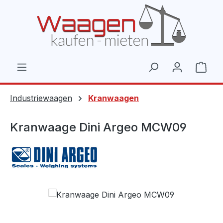
Zum Hauptinhalt springen
Ware
Industriewaagen
Kranwaagen
Kranwaage Dini Argeo MCW09
Bildergalerie überspringen