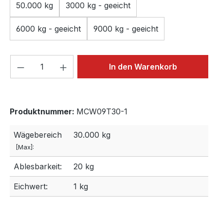
50.000 kg
3000 kg - geeicht
6000 kg - geeicht
9000 kg - geeicht
Produkt Anzahl: Gib den gewünschten We
In den Warenkorb
Produktnummer:
MCW09T30-1
Wägebereich
30.000 kg
[Max]:
Ablesbarkeit:
20 kg
Eichwert:
1 kg