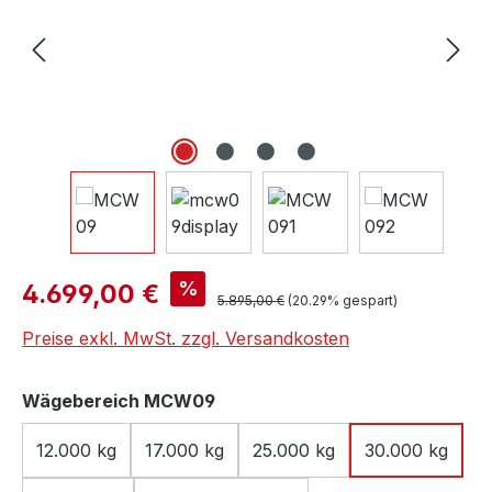
Verkaufspreis:
%
4.699,00 €
Regulärer Preis:
5.895,00 €
(20.29% gespart)
Preise exkl. MwSt. zzgl. Versandkosten
auswählen
Wägebereich MCW09
12.000 kg
17.000 kg
25.000 kg
30.000 kg