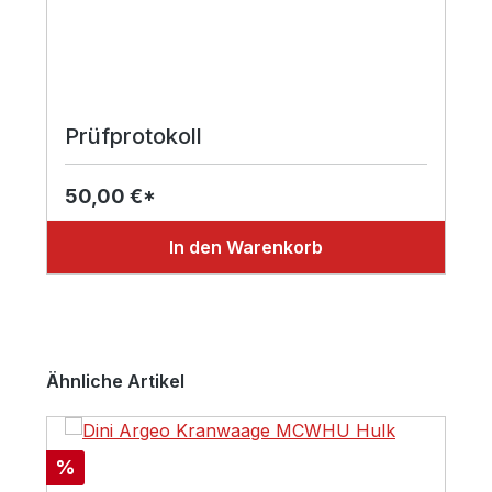
Prüfprotokoll
50,00 €*
In den Warenkorb
Produktgalerie überspringen
Ähnliche Artikel
Rabatt
%