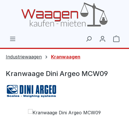
Zum Hauptinhalt springen
Ware
Industriewaagen
Kranwaagen
Kranwaage Dini Argeo MCW09
Bildergalerie überspringen