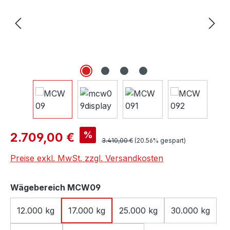
Verkaufspreis:
%
2.709,00 €
Regulärer Preis:
3.410,00 €
(20.56% gespart)
Preise exkl. MwSt. zzgl. Versandkosten
auswählen
Wägebereich MCW09
12.000 kg
17.000 kg
25.000 kg
30.000 kg