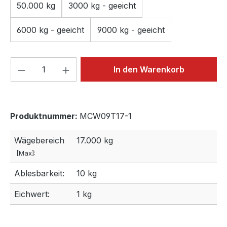
50.000 kg
3000 kg - geeicht
6000 kg - geeicht
9000 kg - geeicht
Produkt Anzahl: Gib den gewünschten We
In den Warenkorb
Produktnummer:
MCW09T17-1
Wägebereich
17.000 kg
[Max]:
Ablesbarkeit:
10 kg
Eichwert:
1 kg