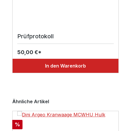
Prüfprotokoll
50,00 €*
In den Warenkorb
Produktgalerie überspringen
Ähnliche Artikel
Rabatt
%