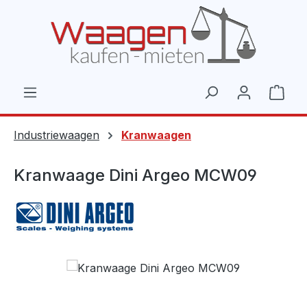
Zum Hauptinhalt springen
Ware
Industriewaagen
Kranwaagen
Kranwaage Dini Argeo MCW09
Bildergalerie überspringen