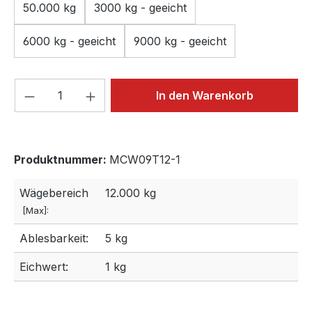
50.000 kg
3000 kg - geeicht
6000 kg - geeicht
9000 kg - geeicht
Produkt Anzahl: Gib den gewünschten We
In den Warenkorb
Produktnummer:
MCW09T12-1
Wägebereich
12.000 kg
[Max]:
Ablesbarkeit:
5 kg
Eichwert:
1 kg