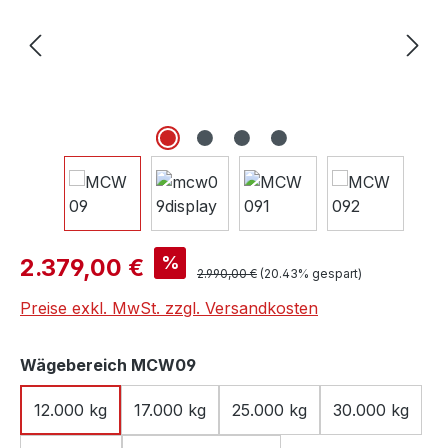
Verkaufspreis:
%
2.379,00 €
Regulärer Preis:
2.990,00 €
(20.43% gespart)
Preise exkl. MwSt. zzgl. Versandkosten
auswählen
Wägebereich MCW09
12.000 kg
17.000 kg
25.000 kg
30.000 kg