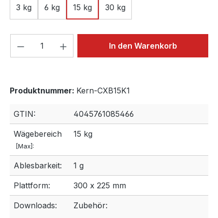
3 kg
6 kg
15 kg
30 kg
Produkt Anzahl: Gib den gewünschten We
In den Warenkorb
Produktnummer:
Kern-CXB15K1
GTIN:
4045761085466
Wägebereich
15 kg
[Max]:
Ablesbarkeit:
1 g
Plattform:
300 x 225 mm
Downloads:
Zubehör: