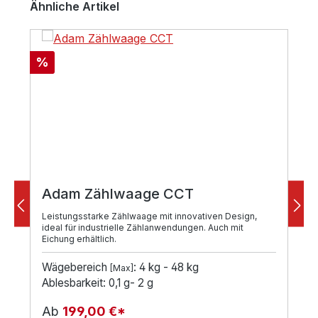
Ähnliche Artikel
Rabatt
%
Adam Zählwaage CCT
Leistungsstarke Zählwaage mit innovativen Design,
ideal für industrielle Zählanwendungen. Auch mit
Eichung erhältlich.
Wägebereich
: 4 kg - 48 kg
[Max]
Ablesbarkeit: 0,1 g- 2 g
Ab
199,00 €*