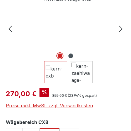
Verkaufspreis:
%
270,00 €
Regulärer Preis:
355,00 €
(23.94% gespart)
Preise exkl. MwSt. zzgl. Versandkosten
auswählen
Wägebereich CXB