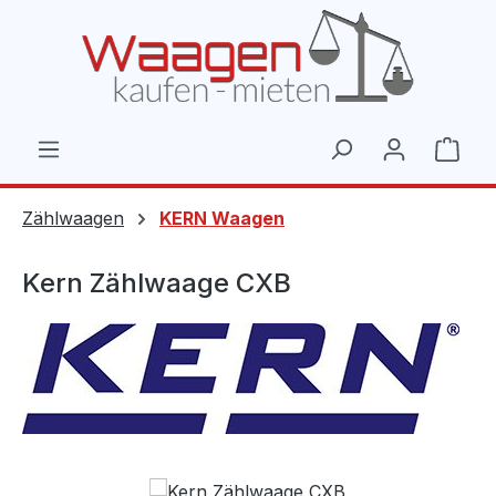
Zum Hauptinhalt springen
Ware
Zählwaagen
KERN Waagen
Kern Zählwaage CXB
Bildergalerie überspringen