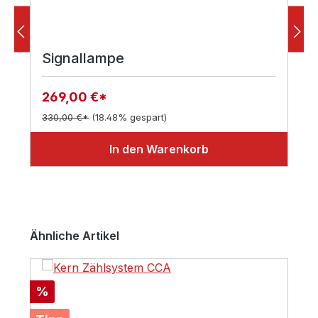
Signallampe
269,00 €*
330,00 €*
(18.48% gespart)
In den Warenkorb
Produktgalerie überspringen
Ähnliche Artikel
Rabatt
%