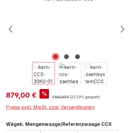
Verkaufspreis:
%
879,00 €
Regulärer Preis:
1.145,00 €
(23.23% gespart)
Preise exkl. MwSt. zzgl. Versandkosten
auswähl
Wägeb. Mengenwaage/Referenzwaage CCS