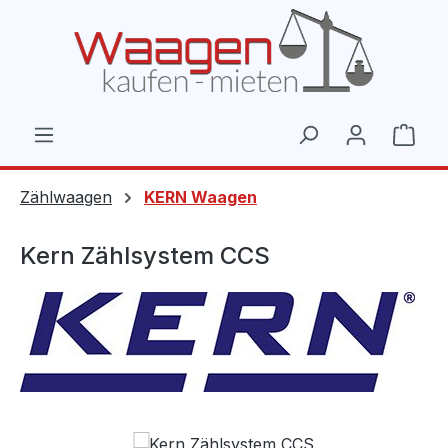
Zum Hauptinhalt springen
Ware
Zählwaagen
KERN Waagen
Kern Zählsystem CCS
Bildergalerie überspringen