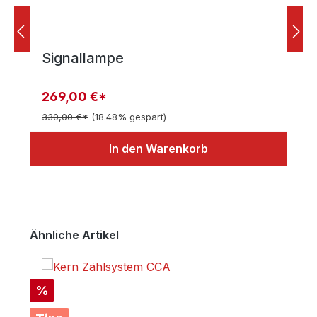
Signallampe
269,00 €*
330,00 €*
(18.48% gespart)
In den Warenkorb
Produktgalerie überspringen
Ähnliche Artikel
Rabatt
%