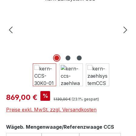
Verkaufspreis:
%
869,00 €
Regulärer Preis:
1.130,00 €
(23.1% gespart)
Preise exkl. MwSt. zzgl. Versandkosten
auswähl
Wägeb. Mengenwaage/Referenzwaage CCS