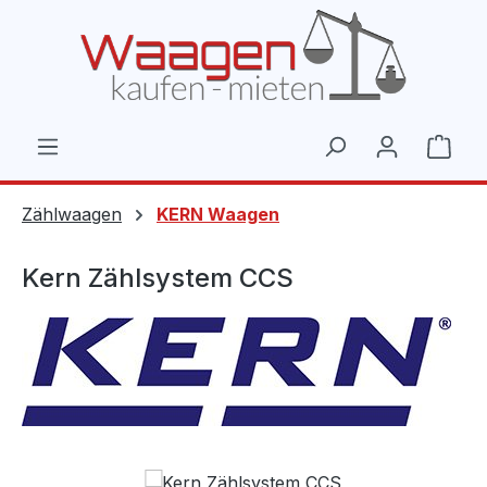
Zum Hauptinhalt springen
Ware
Zählwaagen
KERN Waagen
Kern Zählsystem CCS
Bildergalerie überspringen