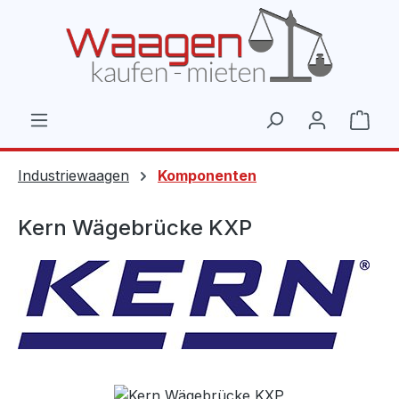
Zum Hauptinhalt springen
Ware
Industriewaagen
Komponenten
Kern Wägebrücke KXP
Bildergalerie überspringen