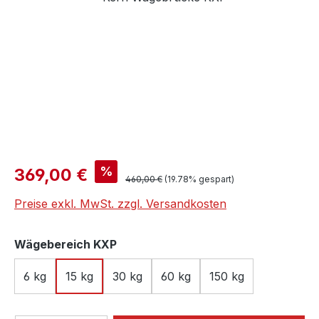
Verkaufspreis:
%
369,00 €
Regulärer Preis:
460,00 €
(19.78% gespart)
Preise exkl. MwSt. zzgl. Versandkosten
auswählen
Wägebereich KXP
6 kg
15 kg
30 kg
60 kg
150 kg