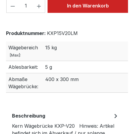
Produkt Anzahl: Gib den gewünschten We
In den Warenkorb
Produktnummer:
KXP15V20LM
Wägebereich
15 kg
[Max]:
Ablesbarkeit:
5 g
Abmaße
400 x 300 mm
Wägebrücke:
Beschreibung
Kern Wägebrücke KXP-V20 Hinweis: Artikel
befindet sich im Abverkauf / nur solange