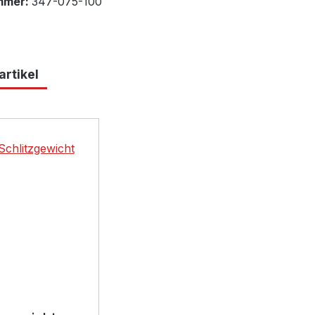
mmer:
347-075-100
rtikel
lerie überspringen