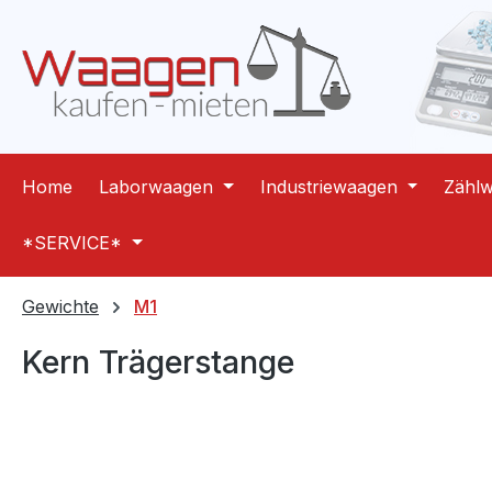
m Hauptinhalt springen
Zur Suche springen
Zur Hauptnavigation springen
Home
Laborwaagen
Industriewaagen
Zähl
*SERVICE*
Gewichte
M1
Kern Trägerstange