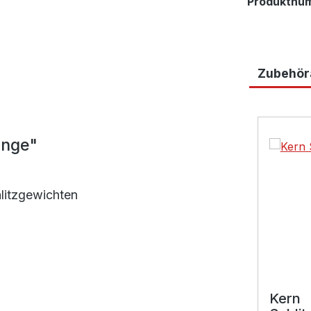
Produktnu
Zubehöra
Produktga
ange"
litzgewichten
Kern