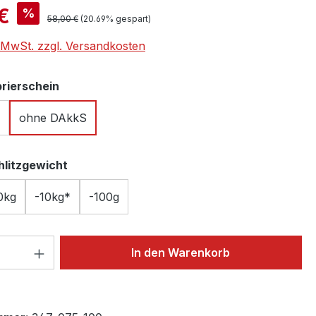
is:
€
%
Regulärer Preis:
58,00 €
(20.69% gespart)
. MwSt. zzgl. Versandkosten
auswählen
brierschein
ohne DAkkS
auswählen
hlitzgewicht
0kg
-10kg*
-100g
 Anzahl: Gib den gewünschten Wert ein 
In den Warenkorb