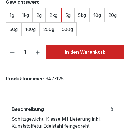
auswählen
Gewichtswert
1g
1kg
2g
2kg
5g
5kg
10g
20g
50g
100g
200g
500g
Produkt Anzahl: Gib den gewünschten We
In den Warenkorb
Produktnummer:
347-125
Beschreibung
Schlitzgewicht, Klasse M1 Lieferung inkl.
Kunststoffetui Edelstahl feingedreht