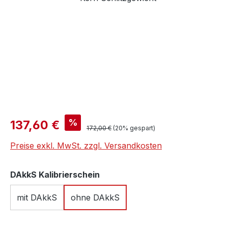
Verkaufspreis:
%
137,60 €
Regulärer Preis:
172,00 €
(20% gespart)
Preise exkl. MwSt. zzgl. Versandkosten
auswählen
DAkkS Kalibrierschein
mit DAkkS
ohne DAkkS