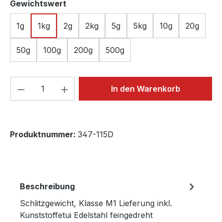
auswählen
Gewichtswert
1g
1kg
2g
2kg
5g
5kg
10g
20g
50g
100g
200g
500g
Produkt Anzahl: Gib den gewünschten We
In den Warenkorb
Produktnummer:
347-115D
Beschreibung
Schlitzgewicht, Klasse M1 Lieferung inkl.
Kunststoffetui Edelstahl feingedreht