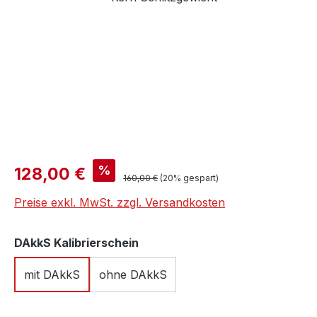
Verkaufspreis:
%
128,00 €
Regulärer Preis:
160,00 €
(20% gespart)
Preise exkl. MwSt. zzgl. Versandkosten
auswählen
DAkkS Kalibrierschein
mit DAkkS
ohne DAkkS