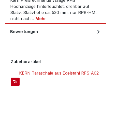
Kern Preisrechnende Waage RPB
Hochanzeige hinterleuchtet, drehbar auf
Stativ, Stativhöhe ca. 530 mm, nur RPB-HM,
nicht nach…
Mehr
Bewertungen
Produktgalerie überspringen
Zubehörartikel
Rabatt
%