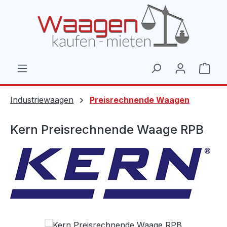
Zum Hauptinhalt springen
Ware
Industriewaagen
Preisrechnende Waagen
Kern Preisrechnende Waage RPB
Bildergalerie überspringen