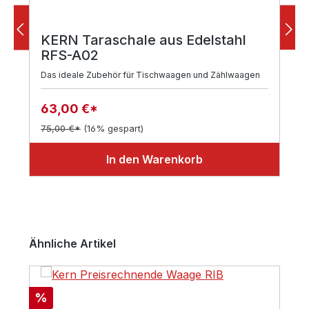
KERN Taraschale aus Edelstahl
RFS-A02
Das ideale Zubehör für Tischwaagen und Zählwaagen
63,00 €*
75,00 €*
(16% gespart)
In den Warenkorb
Produktgalerie überspringen
Ähnliche Artikel
Rabatt
%