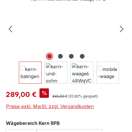
Verkaufspreis:
%
289,00 €
Regulärer Preis:
365,00 €
(20.82% gespart)
Preise exkl. MwSt. zzgl. Versandkosten
auswählen
Wägebereich Kern RPB