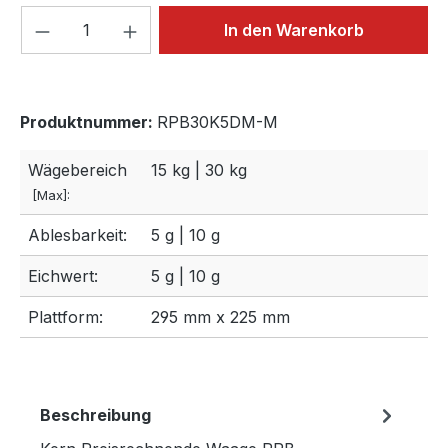
Produkt Anzahl: Gib den gewünschten We
In den Warenkorb
Produktnummer:
RPB30K5DM-M
Wägebereich
15 kg | 30 kg
[Max]:
Ablesbarkeit:
5 g | 10 g
Eichwert:
5 g | 10 g
Plattform:
295 mm x 225 mm
Beschreibung