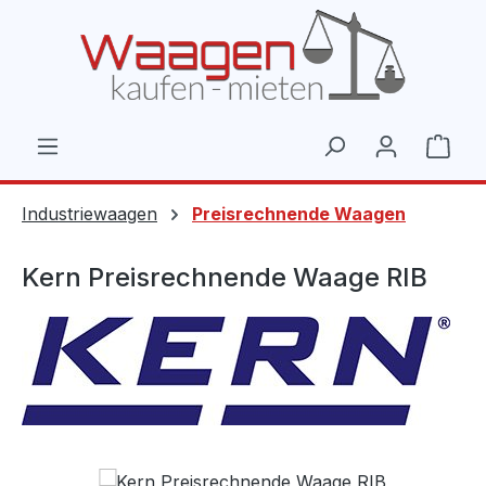
Zum Hauptinhalt springen
Ware
Industriewaagen
Preisrechnende Waagen
Kern Preisrechnende Waage RIB
Bildergalerie überspringen