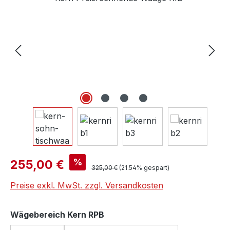
Verkaufspreis:
%
255,00 €
Regulärer Preis:
325,00 €
(21.54% gespart)
Preise exkl. MwSt. zzgl. Versandkosten
auswählen
Wägebereich Kern RPB