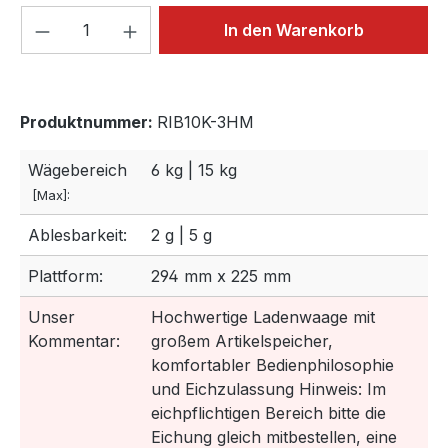
Produkt Anzahl: Gib den gewünschten We
In den Warenkorb
Produktnummer:
RIB10K-3HM
Wägebereich
6 kg | 15 kg
[Max]:
Ablesbarkeit:
2 g | 5 g
Plattform:
294 mm x 225 mm
Unser
Hochwertige Ladenwaage mit
Kommentar:
großem Artikelspeicher,
komfortabler Bedienphilosophie
und Eichzulassung Hinweis: Im
eichpflichtigen Bereich bitte die
Eichung gleich mitbestellen, eine