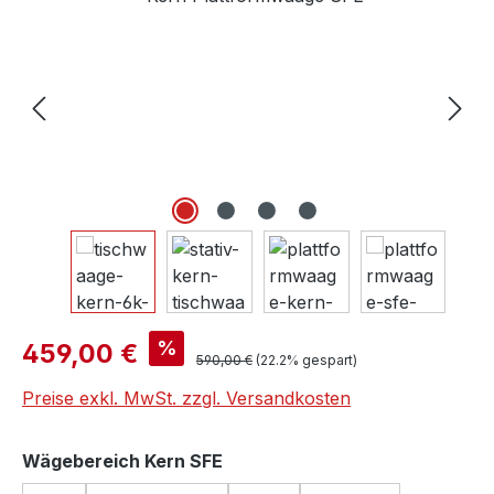
Verkaufspreis:
%
459,00 €
Regulärer Preis:
590,00 €
(22.2% gespart)
Preise exkl. MwSt. zzgl. Versandkosten
auswählen
Wägebereich Kern SFE