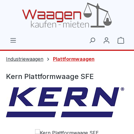
Zum Hauptinhalt springen
Ware
Industriewaagen
Plattformwaagen
Kern Plattformwaage SFE
Bildergalerie überspringen