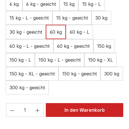
6 kg
6 kg - geeicht
15 kg
15 kg - L
15 kg - L - geeicht
15 kg - geeicht
30 kg
30 kg - geeicht
60 kg
60 kg - L
60 kg - L - geeicht
60 kg - geeicht
150 kg
150 kg - L
150 kg - L - geeicht
150 kg - XL
150 kg - XL - geeicht
150 kg - geeicht
300 kg
300 kg - geeicht
Produkt Anzahl: Gib den gewünschten We
In den Warenkorb