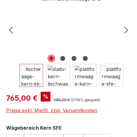
Verkaufspreis:
%
765,00 €
Regulärer Preis:
980,00 €
(21.94% gespart)
Preise exkl. MwSt. zzgl. Versandkosten
auswählen
Wägebereich Kern SFE