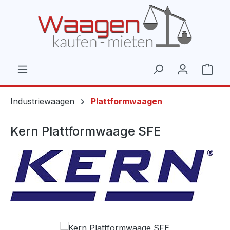
Zum Hauptinhalt springen
Ware
Industriewaagen
Plattformwaagen
Kern Plattformwaage SFE
Bildergalerie überspringen