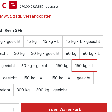
is:
 €
%
Regulärer Preis:
690,00 €
(21.88% gespart)
. MwSt. zzgl. Versandkosten
auswählen
h Kern SFE
kg - geeicht
15 kg
15 kg - L
15 kg - L - geeicht
eicht
30 kg
30 kg - geeicht
60 kg
60 kg - L
- geeicht
60 kg - geeicht
150 kg
150 kg - L
 - geeicht
150 kg - XL
150 kg - XL - geeicht
eeicht
300 kg
300 kg - geeicht
 Anzahl: Gib den gewünschten Wert ein 
In den Warenkorb