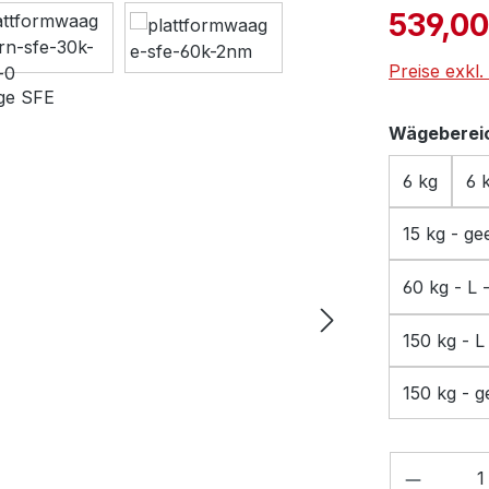
Verkaufspre
539,00
Preise exkl
Wägebereic
6 kg
6 
15 kg - ge
60 kg - L 
150 kg - L
150 kg - g
Produkt