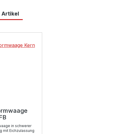
 Artikel
lerie überspringen
formwaage
IFB
waage in schwerer
g mit Eichzulassung