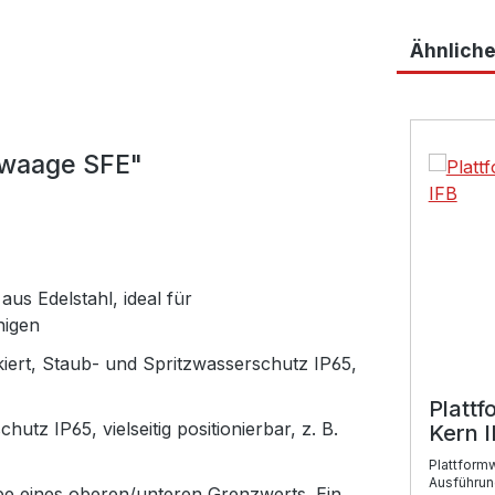
Ähnliche
Produktga
mwaage SFE"
us Edelstahl, ideal für
nigen
kiert, Staub- und Spritzwasserschutz IP65,
Platt
tz IP65, vielseitig positionierbar, z. B.
Kern 
Plattform
Ausführun
be eines oberen/unteren Grenzwerts. Ein