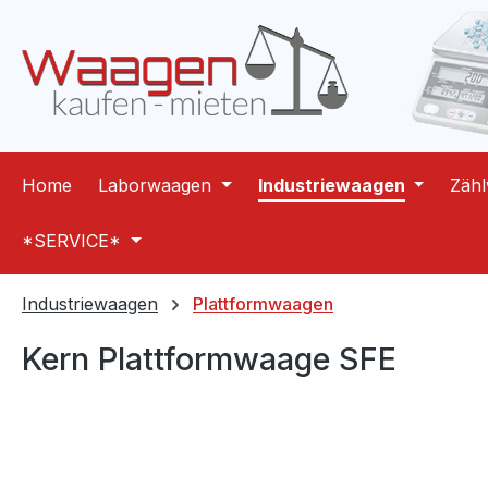
m Hauptinhalt springen
Zur Suche springen
Zur Hauptnavigation springen
Home
Laborwaagen
Industriewaagen
Zäh
*SERVICE*
Industriewaagen
Plattformwaagen
Kern Plattformwaage SFE