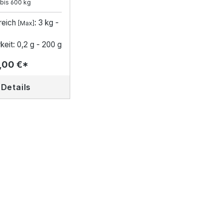
 bis 600 kg
reich
: 3 kg -
[Max]
keit: 0,2 g - 200 g
,00 €*
Details