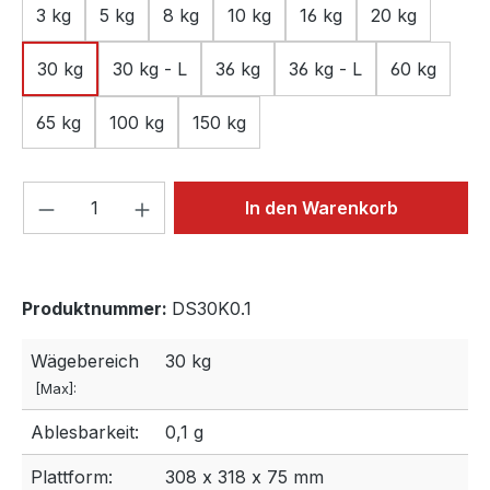
3 kg
5 kg
8 kg
10 kg
16 kg
20 kg
30 kg
30 kg - L
36 kg
36 kg - L
60 kg
65 kg
100 kg
150 kg
Produkt Anzahl: Gib den gewünschten We
In den Warenkorb
Produktnummer:
DS30K0.1
Wägebereich
30 kg
[Max]:
Ablesbarkeit:
0,1 g
Plattform:
308 x 318 x 75 mm