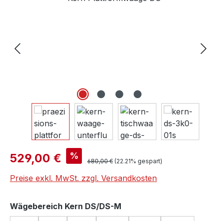
Verkaufspreis:
%
529,00 €
Regulärer Preis:
680,00 €
(22.21% gespart)
Preise exkl. MwSt. zzgl. Versandkosten
auswählen
Wägebereich Kern DS/DS-M