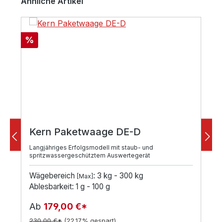
Ähnliche Artikel
Rabatt
%
Kern Paketwaage DE-D
Langjähriges Erfolgsmodell mit staub- und
spritzwassergeschütztem Auswertegerät
Wägebereich
: 3 kg - 300 kg
[Max]
Ablesbarkeit: 1 g - 100 g
Ab
179,00 €*
230,00 €*
(22.17% gespart)