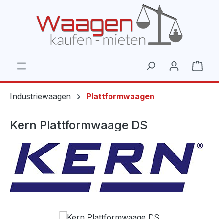
Zum Hauptinhalt springen
Ware
Industriewaagen
Plattformwaagen
Kern Plattformwaage DS
Bildergalerie überspringen