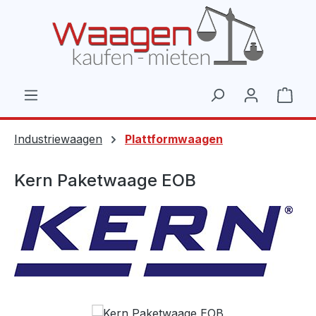
Zum Hauptinhalt springen
Ware
Industriewaagen
Plattformwaagen
Kern Paketwaage EOB
Bildergalerie überspringen