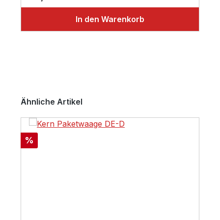
In den Warenkorb
Produktgalerie überspringen
Ähnliche Artikel
Rabatt
%