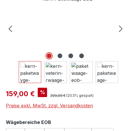
Verkaufspreis:
%
159,00 €
Regulärer Preis:
200,00 €
(20.5% gespart)
Preise exkl. MwSt. zzgl. Versandkosten
auswählen
Wägebereiche EOB