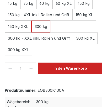
15 kg
35 kg
60 kg
60 kg XL
150 kg
150 kg - XXL inkl. Rollen und Griff
150 kg XL
150 kg XXL
300 kg
300 kg - XXL inkl. Rollen und Griff
300 kg XL
300 kg XXL
Produkt Anzahl: Gib den gewünschten We
In den Warenkorb
Produktnummer:
EOB300K100A
Wägebereich
300 kg