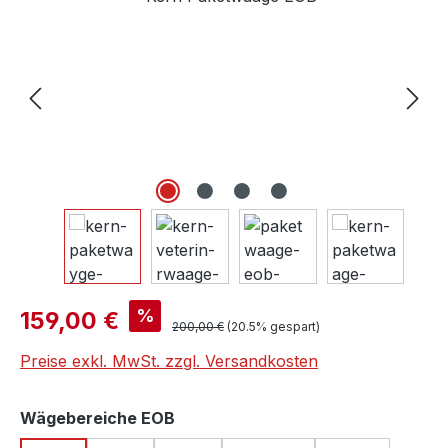
Verkaufspreis:
%
159,00 €
Regulärer Preis:
200,00 €
(20.5% gespart)
Preise exkl. MwSt. zzgl. Versandkosten
auswählen
Wägebereiche EOB