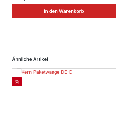
In den Warenkorb
Produktgalerie überspringen
Ähnliche Artikel
Rabatt
%