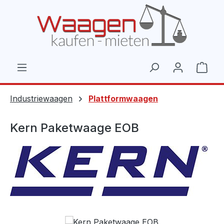
Zum Hauptinhalt springen
Ware
Industriewaagen
Plattformwaagen
Kern Paketwaage EOB
Bildergalerie überspringen