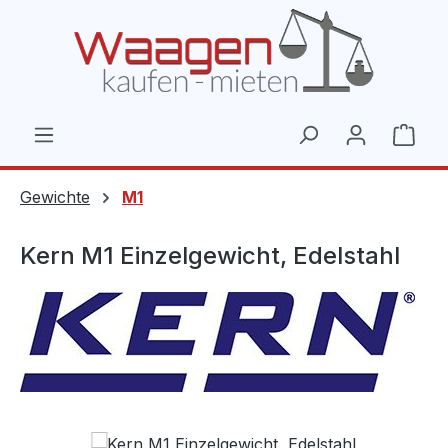
Zum Hauptinhalt springen
Ware
Gewichte
M1
Kern M1 Einzelgewicht, Edelstahl
Bildergalerie überspringen