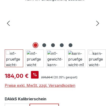
Verkaufspreis:
%
184,00 €
Regulärer Preis:
231,00 €
(20.35% gespart)
Preise exkl. MwSt. zzgl. Versandkosten
auswählen
DAkkS Kalibrierschein