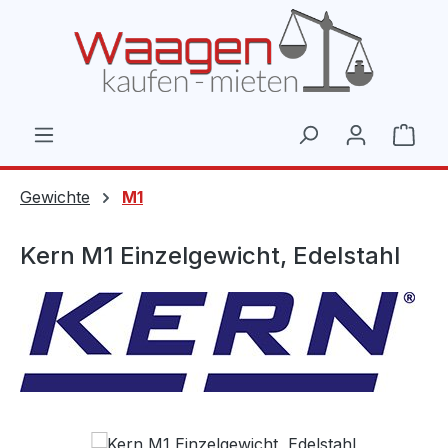
Zum Hauptinhalt springen
Ware
Gewichte
M1
Kern M1 Einzelgewicht, Edelstahl
Bildergalerie überspringen