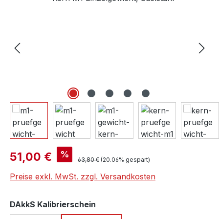
Verkaufspreis:
%
51,00 €
Regulärer Preis:
63,80 €
(20.06% gespart)
Preise exkl. MwSt. zzgl. Versandkosten
auswählen
DAkkS Kalibrierschein