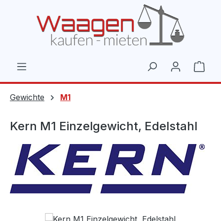
Zum Hauptinhalt springen
Ware
Gewichte
M1
Kern M1 Einzelgewicht, Edelstahl
Bildergalerie überspringen