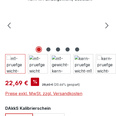
Verkaufspreis:
%
22,69 €
Regulärer Preis:
28,60 €
(20.66% gespart)
Preise exkl. MwSt. zzgl. Versandkosten
auswählen
DAkkS Kalibrierschein