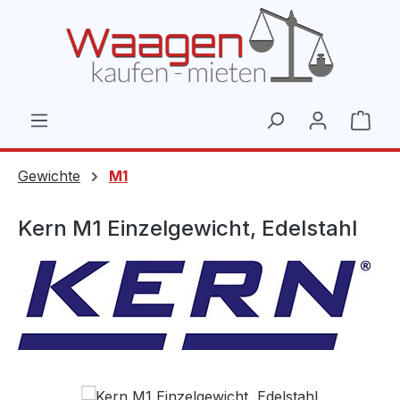
Zum Hauptinhalt springen
Ware
Gewichte
M1
Kern M1 Einzelgewicht, Edelstahl
Bildergalerie überspringen