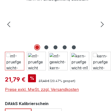
Verkaufspreis:
%
21,79 €
Regulärer Preis:
27,40 €
(20.47% gespart)
Preise exkl. MwSt. zzgl. Versandkosten
auswählen
DAkkS Kalibrierschein