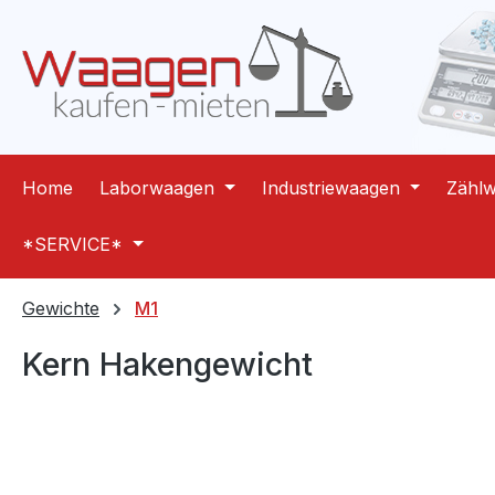
m Hauptinhalt springen
Zur Suche springen
Zur Hauptnavigation springen
Home
Laborwaagen
Industriewaagen
Zähl
*SERVICE*
Gewichte
M1
Kern Hakengewicht