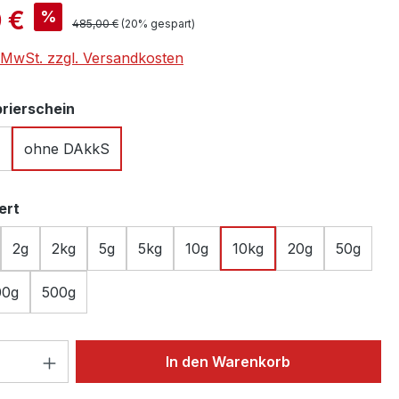
is:
 €
%
Regulärer Preis:
485,00 €
(20% gespart)
. MwSt. zzgl. Versandkosten
auswählen
brierschein
ohne DAkkS
auswählen
ert
2g
2kg
5g
5kg
10g
10kg
20g
50g
00g
500g
 Anzahl: Gib den gewünschten Wert ein 
In den Warenkorb