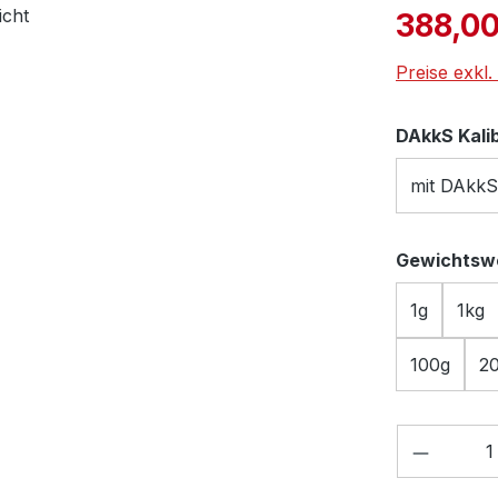
Verkaufspre
388,00
Preise exkl
DAkkS Kali
mit DAkkS
Gewichtsw
1g
1kg
100g
2
Produkt