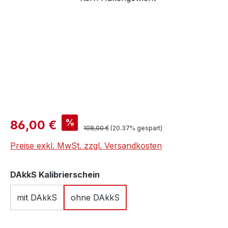
Verkaufspreis:
%
86,00 €
Regulärer Preis:
108,00 €
(20.37% gespart)
Preise exkl. MwSt. zzgl. Versandkosten
auswählen
DAkkS Kalibrierschein
mit DAkkS
ohne DAkkS