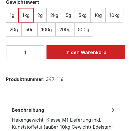
auswählen
Gewichtswert
1g
1kg
2g
2kg
5g
5kg
10g
10kg
20g
50g
100g
200g
500g
Produkt Anzahl: Gib den gewünschten We
In den Warenkorb
Produktnummer:
347-116
Beschreibung
Hakengewicht, Klasse M1 Lieferung inkl.
Kunststoffetui (außer 10kg Gewicht) Edelstahl